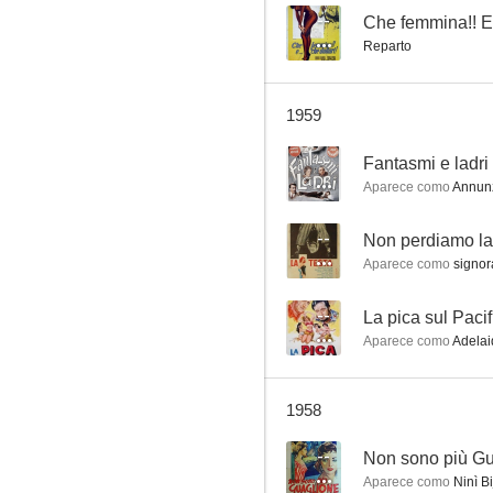
--
Che femmina!! E..
Reparto
La duchessa di Santa Lucia
1959
--
--
Fantasmi e ladri
Aparece como
Annunz
--
Non perdiamo la
Aparece como
signor
--
La pica sul Pacif
Aparece como
Adelai
Non sono più Guaglione
--
1958
--
Non sono più Gu
Aparece como
Ninì B