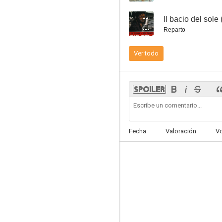
--
Il bacio del sol
Reparto
Ver todo
El conde Max
--
Fecha
Valoración
V
Lazzarella
--