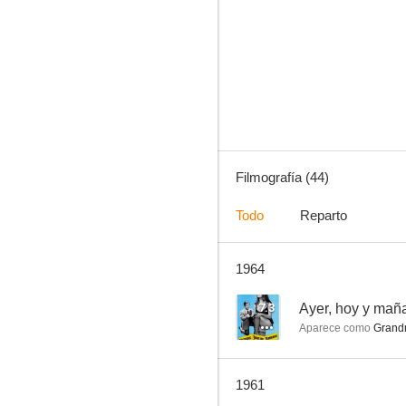
Pan, amor y fantasía
--
Filmografía (44)
Todo
Reparto
1964
Fantasmi e ladri
--
7.3
Ayer, hoy y mañ
Aparece como
Grandm
1961