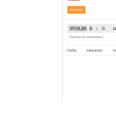
Ver todo
Capa Negra
--
Fecha
Valoración
V
Salvo D'Acquisto
--