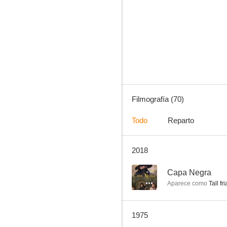
¡Agáchate, maldito!
6.4
Filmografía (70)
Todo
Reparto
2018
Rojo oscuro
6.0
--
Capa Negra
Aparece como
Tall fri
1975