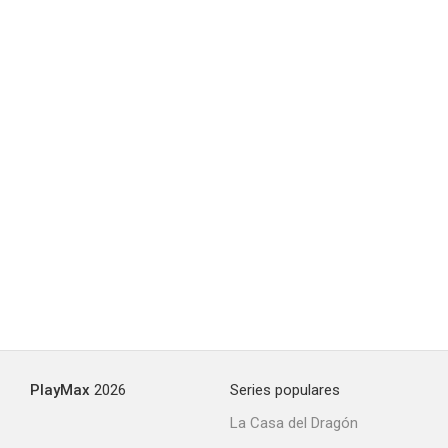
El terror de los bárbaros
--
El corsario de la media luna
--
PlayMax
2026
Series populares
La Casa del Dragón