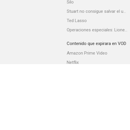
Silo
Stuart no consigue salvar el universo
Ted Lasso
Agente federal en Roma
Operaciones especiales: Lioness
--
Contenido que expirara en VOD
Amazon Prime Video
Netflix
Filmin
Movistar+
Movistar+ Fibra
El rescate