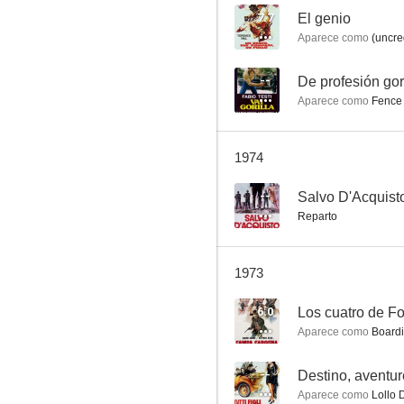
7.7
El genio
Aparece como
(uncre
Los cuatro de Fort Apache
--
De profesión gor
Aparece como
Fence 
5.8
1974
--
Salvo D'Acquist
Reparto
1973
Atila: Hombre o demonio
6.0
Los cuatro de F
--
Aparece como
Board
--
Destino, aventur
Aparece como
Lollo 