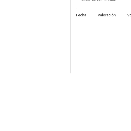
Fecha
Valoración
V
No soy tu mami
6.5
Botines
6.0