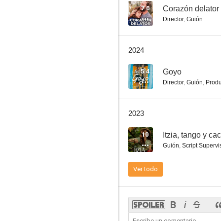
7.0
Corazón delator
Director
,
Guión
Esa maldita costilla
2024
7.7
5.4
Goyo
Director
,
Guión
,
Produ
2023
10
Itzia, tango y ca
Guión
,
Script Supervi
Elsa & Fred
Ver todo
7.0