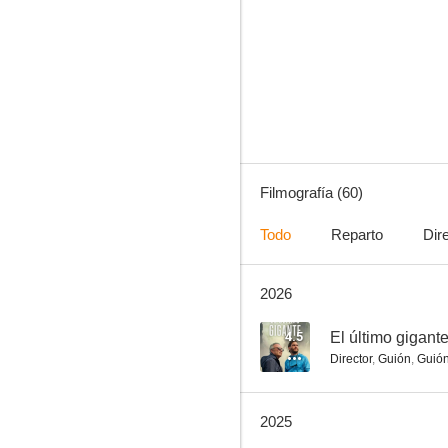
Mi pequeño gran hombre
8.5
Filmografía (60)
Todo
Reparto
Dir
2026
Corazón guerrero
8.3
4.5
El último gigant
Director
,
Guión
,
Guió
2025