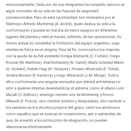
minuciosamente. Cada uno de sus integrantes ha cumplido servicio en
algún momento de su vida en las fuerzas de seguridad
convencionales. Pero en esta oportunidad, son reclutados por el
filántropo Alfredo Monterrey (A. André), quien dedica su vida a la
conformación y puesta en marcha de estos equipos en diferentes
lugares del planeta y está al mando, además, de las operaciones. Su
misión actual es completar la formación del equipo argentino, cuya
residencia física es un enigma. Para tal fin, convocará a los mejores,
con la ayuda de su fiel asistente Soraya Bismarck (C. Fontán): Diego
Rouvier (M. Martínez), Axel Etcheverry (N. Cabré), María Soledad Marini
(G. Siciliani), Rubén Hagi (N. Vázquez), Rosario Ahumada (E. Tobal),
Violeta Morano (P. Gamboa) y Hugo Albarracín (J.M. Monje). Todos
ellos conformarán una singular escuadra que deberá enfrentarse no
sólo a quienes intentan desestabilizar el sistema, como el villano Livio
Muzak (C. Belloso), enemigo número uno de Monterrey, y Ronco
Milevich (F. Posca), otro criminal violento y despiadado, sino también a
los vaivenes en los vínculos propios del grupo, tanto los amistosos
como aquellos que se acercan al romanticismo, aún a sabiendas de
que, de acuerdo a los protocolos de integración, no pueden
relacionarse afectivamente.