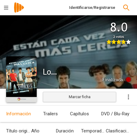
Identificarse/Registrarse
8.0
2 votos
Los únicos
Finalizada
Marcar ficha
Información
Trailers
Capítulos
DVD / Blu-Ray
Título original
Año
Duración
Temporadas
Clasificación por edades