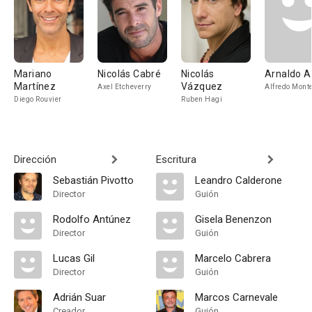
Mariano
Nicolás Cabré
Nicolás
Arnaldo A
Martínez
Vázquez
Axel Etcheverry
Alfredo Mont
Diego Rouvier
Ruben Hagi
Dirección
Escritura
Sebastián Pivotto
Leandro Calderone
Director
Guión
Rodolfo Antúnez
Gisela Benenzon
Director
Guión
Lucas Gil
Marcelo Cabrera
Director
Guión
Adrián Suar
Marcos Carnevale
Creador
Guión