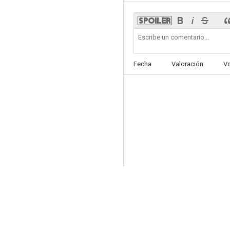
Alma
Fecha
Valoración
V
--
Botineras
--