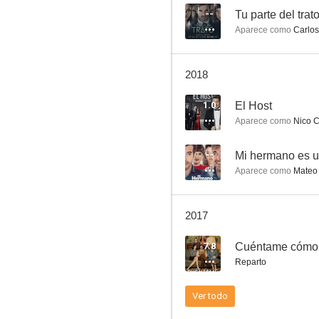
--
Tu parte del trat
Aparece como
Carlos
Dos 20
2018
--
1.0
El Host
Aparece como
Nico C
--
Mi hermano es u
Aparece como
Mateo 
2017
Tu parte del trato
7.8
Cuéntame cómo
--
Reparto
Ver todo