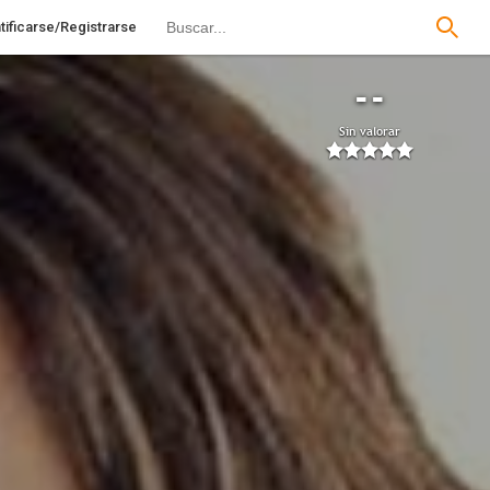
tificarse/Registrarse
--
Sin valorar