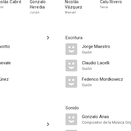
colás Cabré
Gonzalo
Nicolás
Calu Rivero
Heredia
Vázquez
món
Tania
Julián
Manuel
Escritura
votto
Jorge Maestro
Guión
evale
Claudio Lacelli
Guión
túnez
Federico Mordkowicz
Guión
Sonido
Gonzalo Arias
Compositor de la Música Orig