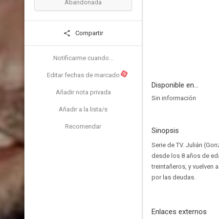
Abandonada
Compartir
Notificarme cuando...
N
Editar fechas de marcado
Disponible en...
Añadir nota privada
Sin información
Añadir a la lista/s
Recomendar
Sinopsis
Serie de TV. Julián (Go
desde los 8 años de eda
treintañeros, y vuelven 
por las deudas.
Enlaces externos