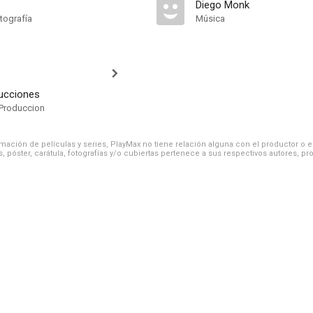
Diego Monk
tografía
Música
ucciones
Produccion
ación de películas y series, PlayMax no tiene relación alguna con el productor o el d
, póster, carátula, fotografías y/o cubiertas pertenece a sus respectivos autores, pr