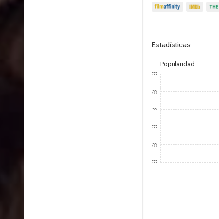
Estadísticas
Popularidad
???
???
???
???
???
???