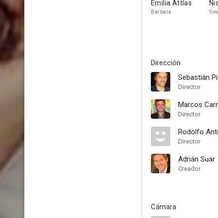
Emilia Attías
Ni
Bárbara
Si
Dirección
Sebastián Pi
Director
Marcos Carn
Director
Rodolfo An
Director
Adrián Suar
Creador
Cámara