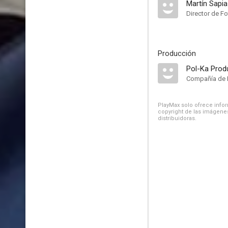
Martín Sapia
Director de Fo
Producción
Pol-Ka Prod
Compañía de 
PlayMax solo ofrece inform
copyright de las imágenes
distribuidoras.