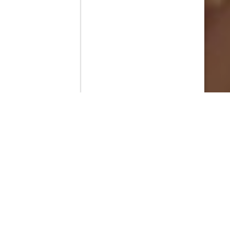
Contenido que expirara en VOD
Amazon Prime Video
Netflix
Filmin
Movistar+
Movistar+ Fibra