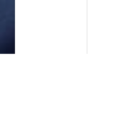
PlayMax
2026
Series populares
La Casa del Dragón
Silo
Ted Lasso
Stuart no consigue salvar el universo
Muertos S.L.