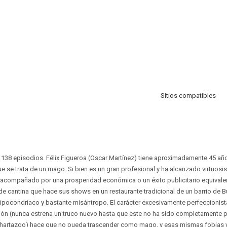
Sitios compatibles
 138 episodios. Félix Figueroa (Oscar Martínez) tiene aproximadamente 45 añ
que se trata de un mago. Si bien es un gran profesional y ha alcanzado virtuosi
o acompañado por una prosperidad económica o un éxito publicitario equivale
cantina que hace sus shows en un restaurante tradicional de un barrio de Bu
pocondríaco y bastante misántropo. El carácter excesivamente perfeccionista
sión (nunca estrena un truco nuevo hasta que este no ha sido completamente 
 hartazgo) hace que no pueda trascender como mago, y esas mismas fobias