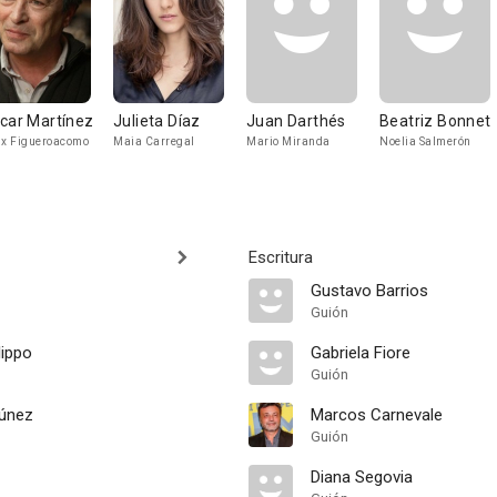
car Martínez
Julieta Díaz
Juan Darthés
Beatriz Bonnet
ix Figueroacomo
Maia Carregal
Mario Miranda
Noelia Salmerón
Escritura
Gustavo Barrios
Guión
lippo
Gabriela Fiore
Guión
túnez
Marcos Carnevale
Guión
Diana Segovia