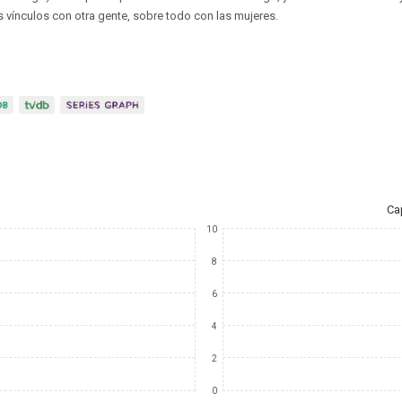
s vínculos con otra gente, sobre todo con las mujeres.
Ca
10
8
6
4
2
0