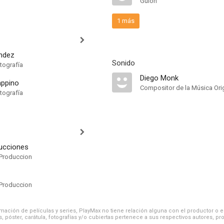
Guión
1 más
ndez
Sonido
tografía
Diego Monk
appino
Compositor de la Música Orig
tografía
ucciones
Produccion
Produccion
ación de películas y series, PlayMax no tiene relación alguna con el productor o el d
, póster, carátula, fotografías y/o cubiertas pertenece a sus respectivos autores, pr