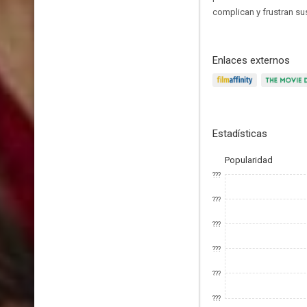
complican y frustran su
Enlaces externos
Estadísticas
Popularidad
???
???
???
???
???
???