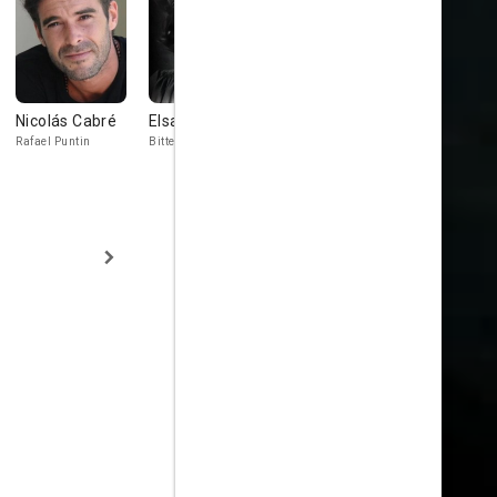
Nicolás Cabré
Elsa Berenguer
Matías
Marita
Santoianni
Ballestero
Rafael Puntin
Bitte Niesche
Nancy