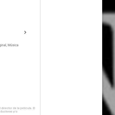
inal, Música
irector de la película. El
oductoras y/o