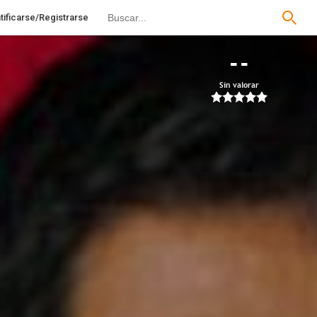
tificarse/Registrarse
--
Sin valorar