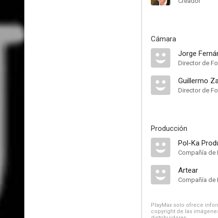
Creador
Cámara
Jorge Ferná
Director de Fo
Guillermo Z
Director de Fo
Producción
Pol-Ka Prod
Compañía de 
Artear
Compañía de 
PlayMax solo ofrece inform
copyright de las imágenes
distribuidoras.