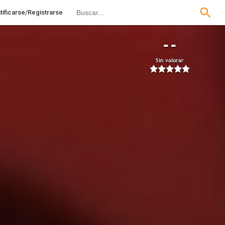
tificarse/Registrarse
--
Sin valorar