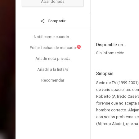
Abandonada
Compartir
Notificarme cuando...
Disponible en...
N
Editar fechas de marcado
Sin información
Añadir nota privada
Añadir a la lista/s
Sinopsis
Recomendar
Serie de TV (1999-2001)
de varios pacientes co
Roberto (Alfredo Casero
forense que no acepta s
hombre correcto. Alejan
con serios problemas c
(Alfredo Alcón), que ha