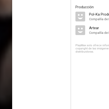
Producción
Pol-Ka Prod
Compañía de 
Artear
Compañía de 
PlayMax solo ofrece inform
copyright de las imágenes
distribuidoras.