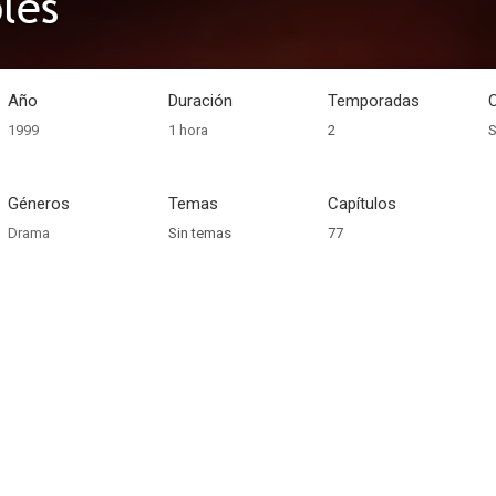
les
Año
Duración
Temporadas
1999
1 hora
2
S
Géneros
Temas
Capítulos
Drama
Sin temas
77