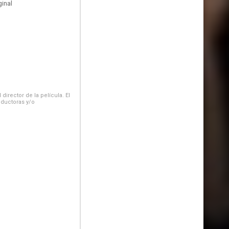
inal
irector de la película. El
oductoras y/o