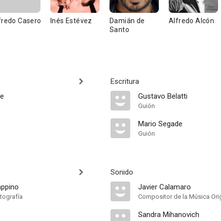
fredo Casero
Inés Estévez
Damián de
Alfredo Alcón
Santo
Escritura
ne
Gustavo Belatti
Guión
Mario Segade
Guión
Sonido
appino
Javier Calamaro
tografía
Compositor de la Música Orig
Sandra Mihanovich