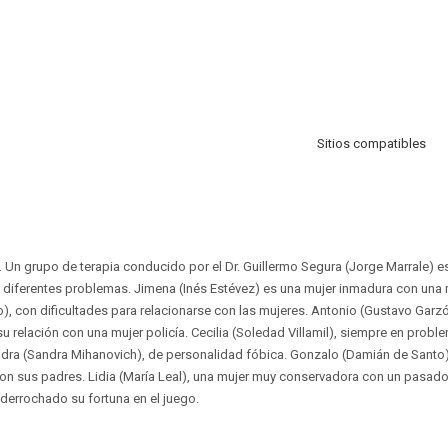
Sitios compatibles
. Un grupo de terapia conducido por el Dr. Guillermo Segura (Jorge Marrale) e
n diferentes problemas. Jimena (Inés Estévez) es una mujer inmadura con una
), con dificultades para relacionarse con las mujeres. Antonio (Gustavo Garz
u relación con una mujer policía. Cecilia (Soledad Villamil), siempre en probl
dra (Sandra Mihanovich), de personalidad fóbica. Gonzalo (Damián de Santo),
on sus padres. Lidia (María Leal), una mujer muy conservadora con un pasad
 derrochado su fortuna en el juego.