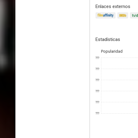
Enlaces externos
Estadísticas
Popularidad
???
???
???
???
???
???