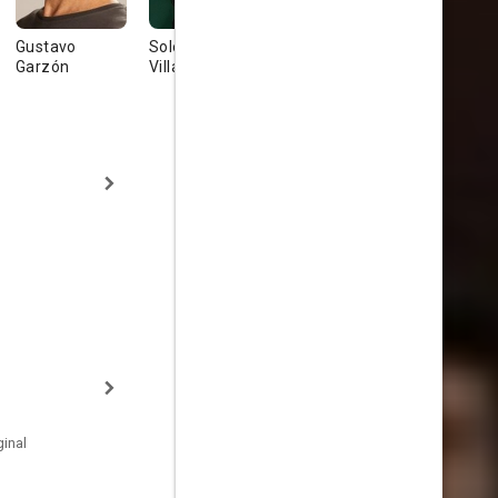
Gustavo
Soledad
Sandra
María Leal
Garzón
Villamil
Mihanovich
inal