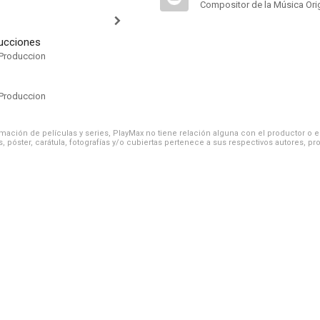
Compositor de la Música Orig
ucciones
Produccion
Produccion
ación de películas y series, PlayMax no tiene relación alguna con el productor o el d
, póster, carátula, fotografías y/o cubiertas pertenece a sus respectivos autores, pr