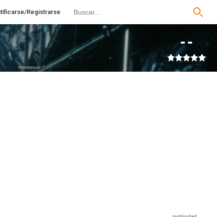
tificarse/Registrarse
--