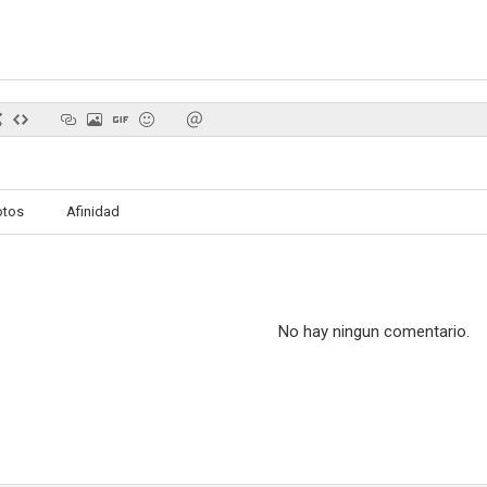
Nazión
Accidentes gloriosos
Borges a
--
--
otos
Afinidad
No hay ningun comentario.
Palermo Hollywood
Géminis
Locas de
--
--