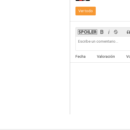
Ver todo
Paco Urondo: El poeta y sus armas
--
Fecha
Valoración
V
Paco Urondo, la palabra justa
--