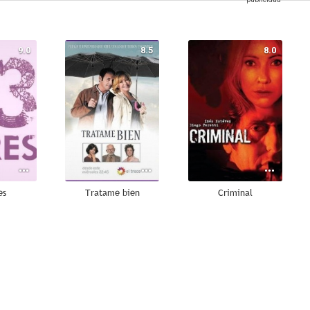
9.0
8.5
8.0
es
Tratame bien
Criminal
5.8
5.8
5.5