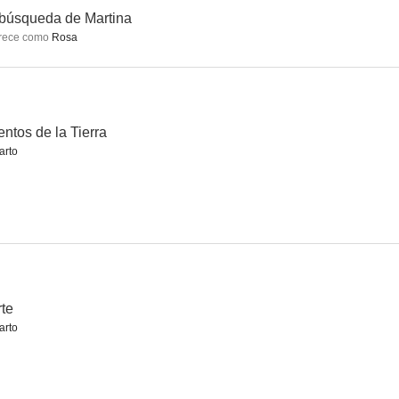
búsqueda de Martina
rece como
Rosa
a Tierra
Gambaro
Vuelta al perro
--
--
--
ntos de la Tierra
arto
l fuego
El mal menor
Mika, mi guerra de España
te
--
--
--
arto