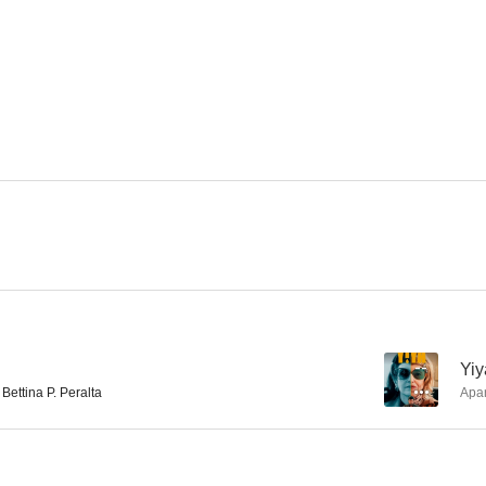
La señal
Doce casas
Puan
4.7
4.5
Infancia clandestina
Variaciones Walsh
Encerra
--
--
--
Yiy
Bettina P. Peralta
Apa