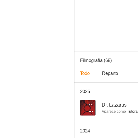
Géminis
5.3
Filmografía (68)
Todo
Reparto
2025
La casa
--
--
Dr. Lazarus
Aparece como
Tutora 
2024