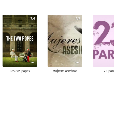
7.4
9.3
Los dos papas
Mujeres asesinas
23 par
7.0
6.5