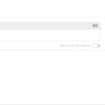
nd I
Arizona sur
¿De quién es el portaligas?
--
--
--
Mínimo de
50
palabras
 amor
La vida por Perón
Cruz de sal
--
--
--