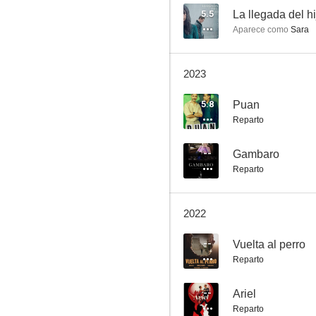
5.5
La llegada del hi
Aparece como
Sara
Dr. Lazarus
2023
--
5.8
Puan
Reparto
--
Gambaro
Reparto
2022
Corte
--
Vuelta al perro
--
Reparto
--
Ariel
Reparto