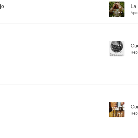
jo
--
La 
Apa
Yiya
La búsqueda de Martina
Cuentos de l
--
--
--
Cue
Rep
Ariel
Inconvivencia
Las hijas de
--
Cor
--
--
Rep