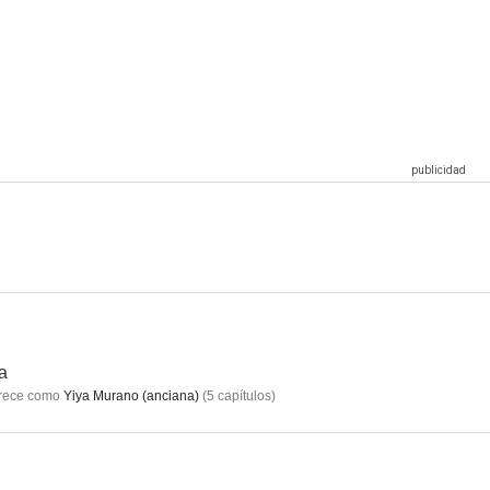
El pacto
La llegada del hijo
4.0
3.0
1.0
dos
El día que me amen
El delantal de Lili
--
--
--
a
rece como
Yiya Murano (anciana)
(
5
capítulos
)