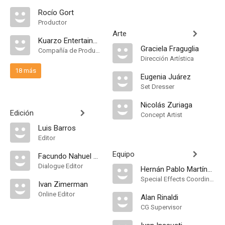
Rocío Gort
Productor
Arte
Kuarzo Entertainment Argentina
Graciela Fraguglia
Compañía de Produccion
Dirección Artística
18 más
Eugenia Juárez
Set Dresser
Nicolás Zuriaga
Edición
Concept Artist
Luis Barros
Editor
Equipo
Facundo Nahuel Gómez
Dialogue Editor
Hernán Pablo Martínez
Special Effects Coordinator
Ivan Zimerman
Online Editor
Alan Rinaldi
CG Supervisor