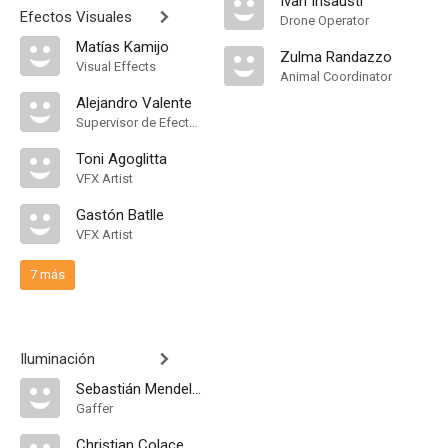
Ivan Insausti
Efectos Visuales
Drone Operator
Matías Kamijo
Zulma Randazzo
Visual Effects
Animal Coordinator
Alejandro Valente
Supervisor de Efectos Visuales
Toni Agoglitta
VFX Artist
Gastón Batlle
VFX Artist
7 más
Iluminación
Sebastián Mendelberg
Gaffer
Christian Colace