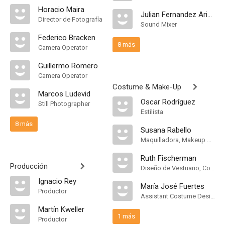
Horacio Maira
Julian Fernandez Arizzi
Director de Fotografía
Sound Mixer
Federico Bracken
8 más
Camera Operator
Guillermo Romero
Camera Operator
Costume & Make-Up
Marcos Ludevid
Oscar Rodríguez
Still Photographer
Estilista
8 más
Susana Rabello
Maquilladora, Makeup & Hair
Ruth Fischerman
Producción
Diseño de Vestuario, Costume Designer
Ignacio Rey
María José Fuertes
Productor
Assistant Costume Designer
Martín Kweller
1 más
Productor