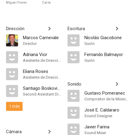
Miguel Flores
Carla
Dirección
Escritura
Marcos Carnevale
Nicolás Giacobone
Director
Guión
Adriana Vior
Fernando Balmayor
Asistente de Dirección
Guión
Eliana Roses
Asistente de Dirección
Sonido
Santiago Boskovich
Gustavo Pomeranec
Second Assistant Director
Compositor de la Música Original, Música
1 más
José E. Caldararo
Sound Designer
Javier Farina
Cámara
Sound Mixer