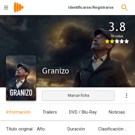
Identificarse/Registrarse
3.8
10 votos
Granizo
Marcar ficha
Estrenada
Información
Trailers
DVD / Blu-Ray
Noticias
Título original
Año
Duración
Clasificación por edades