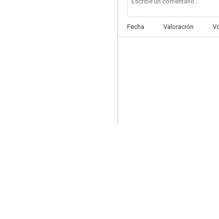
Fecha
Valoración
V
Narcisa
--
Dinero a la fuga (29 Palms)
--