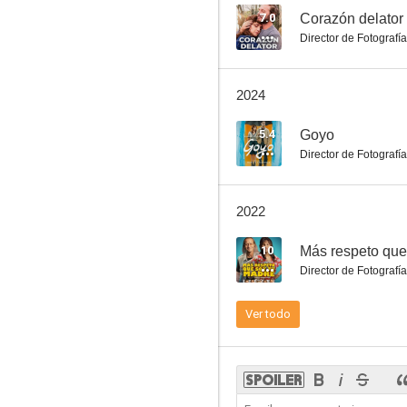
7.0
Corazón delator
Director de Fotografía
El último gigante
2024
3.8
5.4
Goyo
Director de Fotografía
2022
10
Más respeto que
Director de Fotografía
Granizo
Ver todo
--