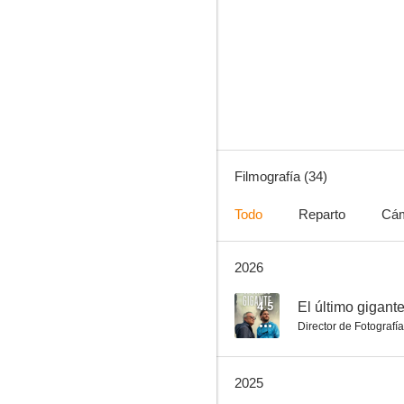
Corazón delator
6.0
Filmografía (34)
Todo
Reparto
Cá
2026
Soy tú
4.5
4.5
El último gigant
Director de Fotografía
2025