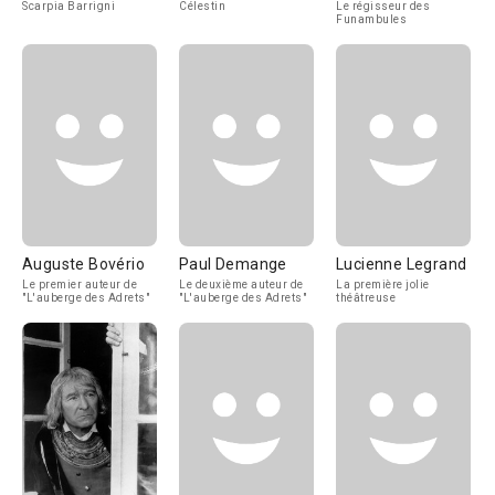
Scarpia Barrigni
Célestin
Le régisseur des
Funambules
Auguste Bovério
Paul Demange
Lucienne Legrand
Le premier auteur de
Le deuxième auteur de
La première jolie
"L'auberge des Adrets"
"L'auberge des Adrets"
théâtreuse