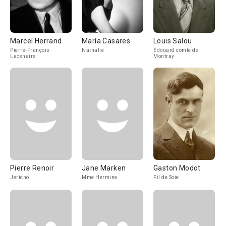
Marcel Herrand
María Casares
Louis Salou
Pierre-François
Nathalie
Édouard comte de
Lacenaire
Montray
Pierre Renoir
Jane Marken
Gaston Modot
Jericho
Mme Hermine
Fil de Soie