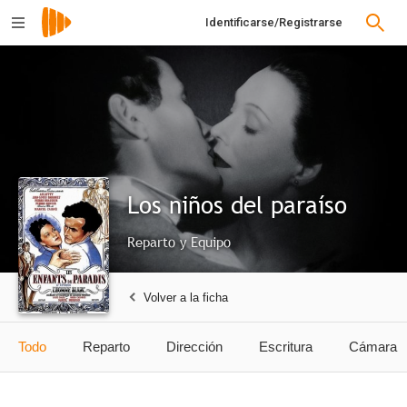
Identificarse/Registrarse
Los niños del paraíso
Reparto y Equipo
Volver a la ficha
Todo
Reparto
Dirección
Escritura
Cámara