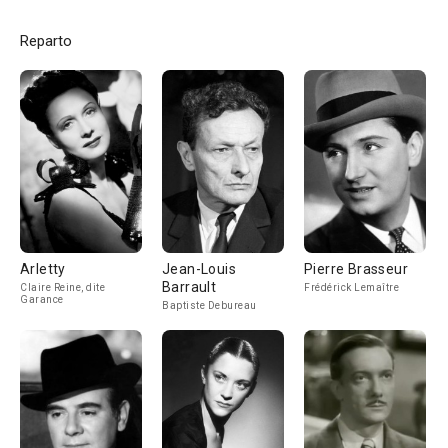
Reparto
Arletty
Jean-Louis
Pierre Brasseur
Barrault
Claire Reine, dite
Frédérick Lemaître
Garance
Baptiste Debureau