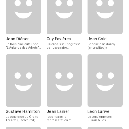
Jean Diéner
Guy Favières
Jean Gold
Le troisième auteur de
Un encaisseur agressé
Le deuxième dandy
"L'Auberge des Adrets"
par Lacenaire
(uncredited))
(uncredited)
(uncredited)
Gustave Hamilton
Jean Lanier
Léon Larive
Le concierge du Grand
Iago - dans la
Le concierge des
Théâtre (uncredited)
représentation d'
Funambules
"Othello" (uncredited)
(uncredited)