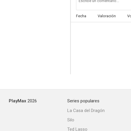
Fecha
Valoración
V
Los asesinos también tiemblan
--
PlayMax
2026
Series populares
Gli amori di Manon Lescaut
La Casa del Dragón
--
Silo
Ted Lasso