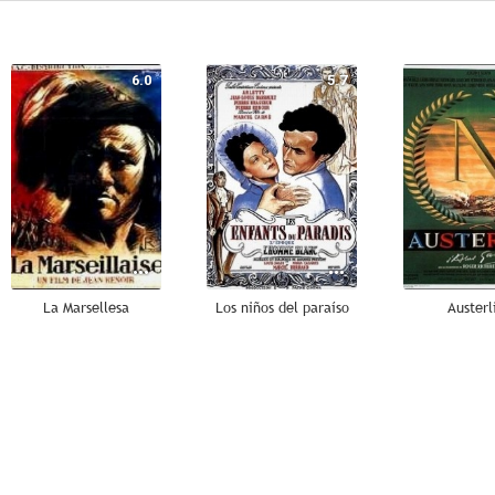
6.0
5.7
La Marsellesa
Los niños del paraíso
Austerl
--
--