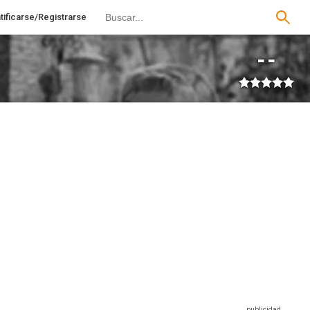
tificarse/Registrarse
--