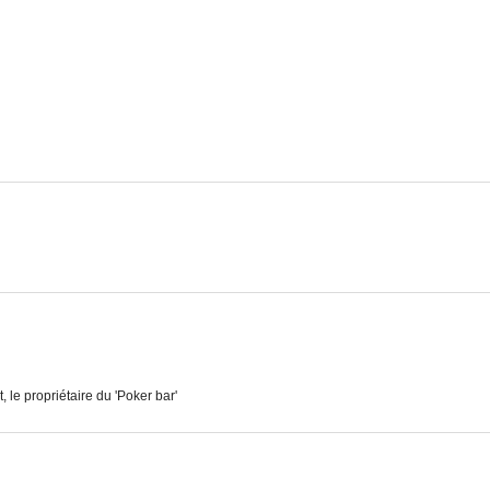
Diciembre sangriento
Repeated Absences
La cruda 
--
--
Vertige pour un tueur
La batalla del desierto
Maldon
--
--
 le propriétaire du 'Poker bar'