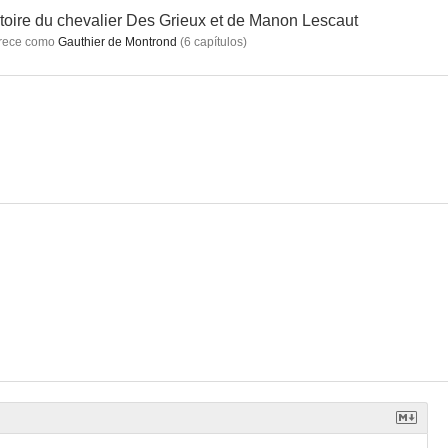
toire du chevalier Des Grieux et de Manon Lescaut
rece como
Gauthier de Montrond
(
6
capítulos
)
diabólico
Cómo casarse con un primer ministro
La Fayette
--
--
--
roja
Los bateleros del Volga
Le secret du Chevalier d'Éon
--
--
--