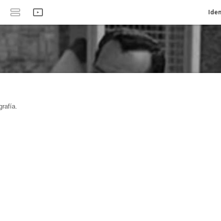
Iden
rafía.