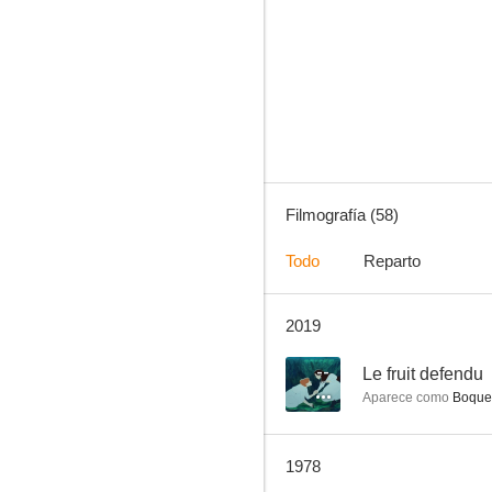
Histoire du chevalier Des Grieux et de Manon Lescaut
--
Filmografía (58)
Todo
Reparto
2019
Pánico
--
--
Le fruit defendu
Aparece como
Boquet,
1978