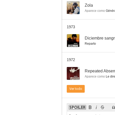
--
Zola
Aparece como
Généra
La segunda verdad
1973
--
--
Diciembre sangr
Reparto
1972
--
Repeated Abse
Aparece como
Le dir
Dans l'eau... qui fait des bulles!...
Ver todo
--