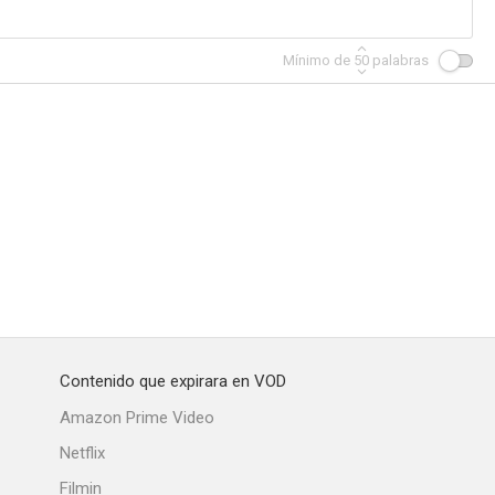
Mínimo de
50
palabras
Casta diva
Los sublevados de Lomanach
--
--
--
Contenido que expirara en VOD
 crimen
Falsa obsesión
Antes del diluvio
Amazon Prime Video
--
--
--
Netflix
Filmin