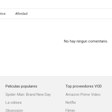
otos
Afinidad
Los misterios de París
Rencontre à Paris
Nana
--
--
No hay ningun comentario.
Peliculas populares
Top proveedores VOD
Las aventuras de Edmundo Dantes
Las dos huerfanitas
El club del
Spider-Man: Brand New Day
Amazon Prime Video
--
--
La odisea
Netflix
Obsession
Filmin