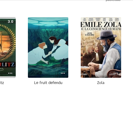
3.0
--
--
itz
Le fruit defendu
Zola
--
--
--