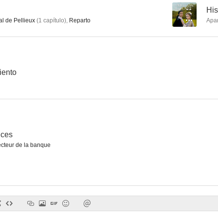
--
His
l de Pellieux
(
1
capítulo
)
,
Reparto
Apa
Las dos huerfanitas de París
Du grabuge chez les veuves
El espadachín 
--
--
iento
nces
ecteur de la banque
El barón y su yate
Marie des Isles
La rosa 
--
--