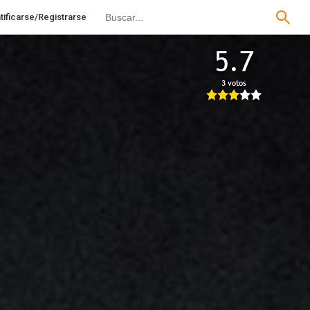
tificarse/Registrarse
5.7
3 votos