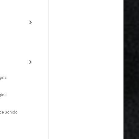
inal
inal
de Sonido