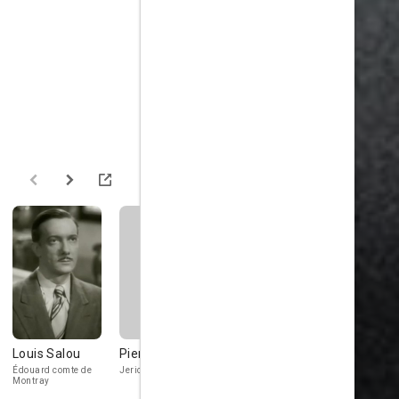
Louis Salou
Pierre Renoir
Jane Marken
Gaston Mo
Édouard comte de
Jericho
Mme Hermine
Fil de Soie
Montray