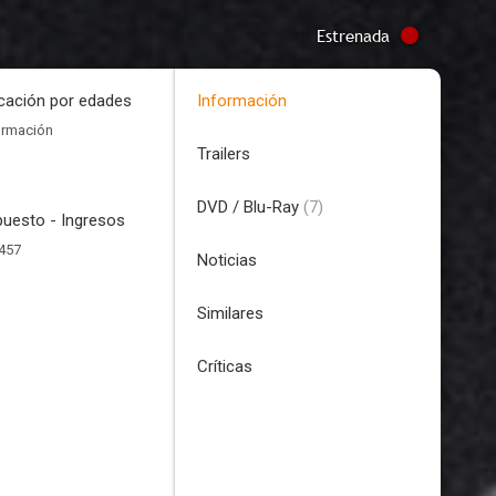
Estrenada
icación por edades
Información
ormación
Trailers
DVD / Blu-Ray
(7)
uesto - Ingresos
457
Noticias
Similares
Críticas