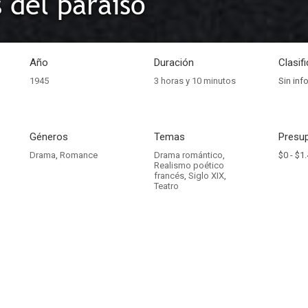
s del paraíso
Año
Duración
Clasif
1945
3 horas y 10 minutos
Sin inf
Géneros
Temas
Presup
Drama
,
Romance
Drama romántico
,
$0 -
$1.
Realismo poético
francés
,
Siglo XIX
,
Teatro