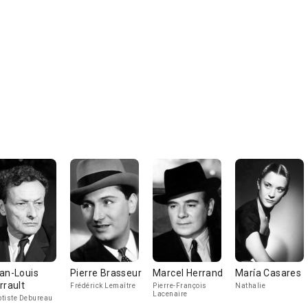
an-Louis
Pierre Brasseur
Marcel Herrand
María Casares
rrault
Frédérick Lemaître
Pierre-François
Nathalie
Lacenaire
tiste Debureau