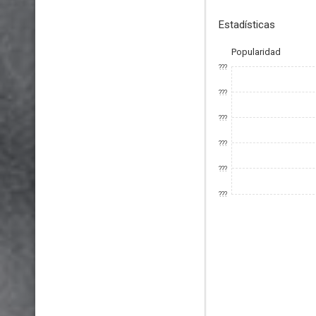
Estadísticas
Popularidad
???
???
???
???
???
???