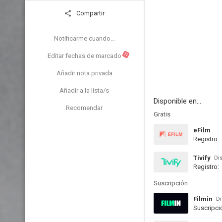
Compartir
Notificarme cuando...
N
Editar fechas de marcado
Añadir nota privada
Añadir a la lista/s
Disponible en...
Recomendar
Gratis
eFilm
Registro:
Tivify
Di
Registro:
Suscripción
Filmin
Di
Suscripci