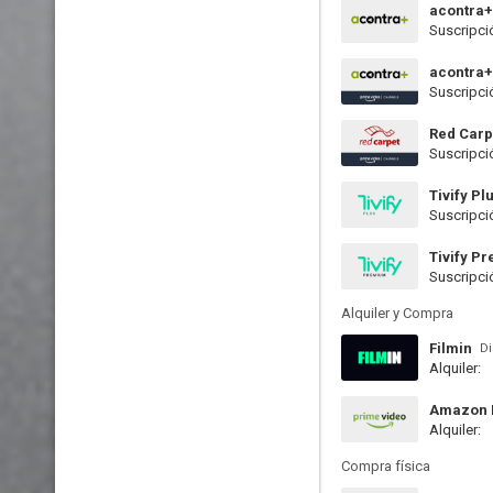
acontra+
Suscripci
acontra
Suscripci
Red Car
Suscripci
Tivify Pl
Suscripci
Tivify P
Suscripci
Alquiler y Compra
Filmin
Di
Alquiler:
Amazon P
Alquiler:
Compra física