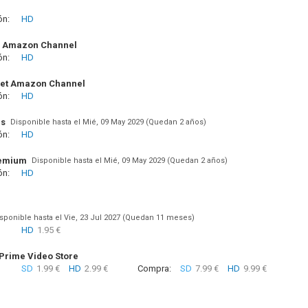
ón:
HD
+ Amazon Channel
ón:
HD
pet Amazon Channel
ón:
HD
us
Disponible hasta el Mié, 09 May 2029 (Quedan 2 años)
ón:
HD
remium
Disponible hasta el Mié, 09 May 2029 (Quedan 2 años)
ón:
HD
sponible hasta el Vie, 23 Jul 2027 (Quedan 11 meses)
HD
1.95 €
rime Video Store
SD
1.99 €
HD
2.99 €
Compra:
SD
7.99 €
HD
9.99 €