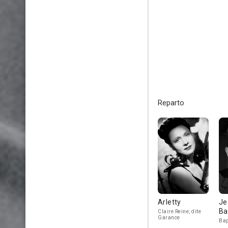
Reparto
Arletty
Je
Ba
Claire Reine, dite
Garance
Bap