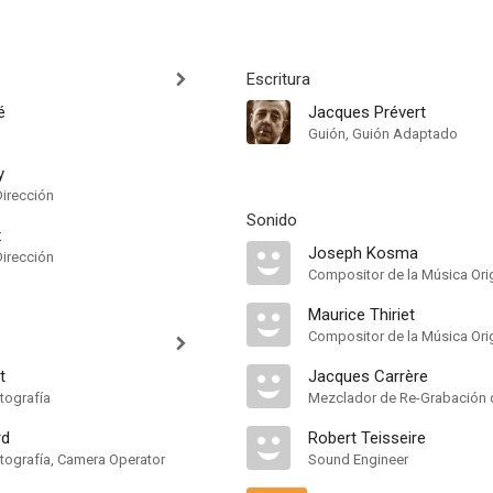
Escritura
é
Jacques Prévert
Guión, Guión Adaptado
y
Dirección
Sonido
x
Joseph Kosma
Dirección
Compositor de la Música Orig
Maurice Thiriet
Compositor de la Música Orig
t
Jacques Carrère
tografía
Mezclador de Re-Grabación 
rd
Robert Teisseire
otografía, Camera Operator
Sound Engineer