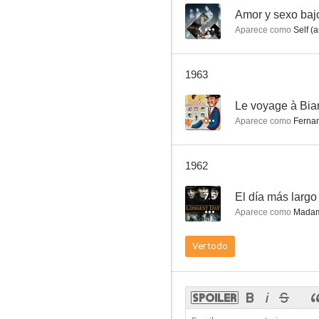
--
Amor y sexo baj
Aparece como
Self (a
Un domingo maravilloso
1963
--
--
Le voyage à Biar
Aparece como
Ferna
1962
7.5
El día más largo
Aparece como
Madame
El gran juego
Ver todo
--