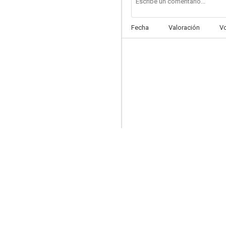
Fecha
Valoración
V
Pasión prohibida
--
Fric-Frac
--