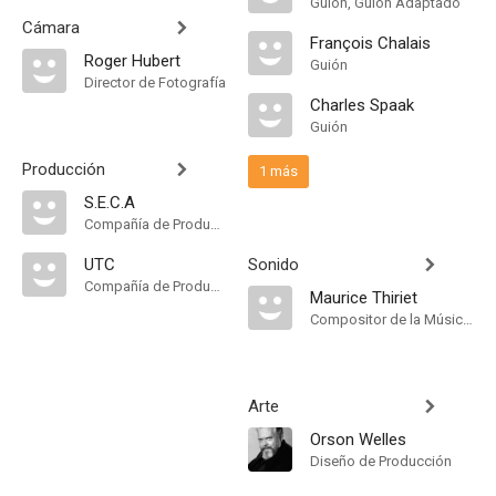
Guión, Guión Adaptado
Cámara
François Chalais
Roger Hubert
Guión
Director de Fotografía
Charles Spaak
Guión
Producción
1 más
S.E.C.A
Compañía de Produccion
UTC
Sonido
Compañía de Produccion
Maurice Thiriet
Compositor de la Música Original
Arte
Orson Welles
Diseño de Producción