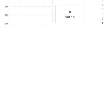
6
5
???
4
0
3
???
votos
2
1
???