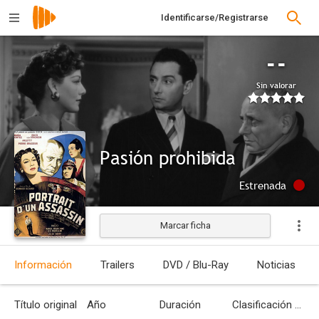
Identificarse/Registrarse
--
Sin valorar
Pasión prohibida
Estrenada
Marcar ficha
Información
Trailers
DVD / Blu-Ray
Noticias
Título original
Año
Duración
Clasificación por edades