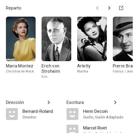
Reparto
Maria Montez
Erich von
Arletty
Pierre Br
Stroheim
Christina de Rinck
Martha
Fabius / Jea
Eric
Dirección
Escritura
Bernard-Roland
Henri Decoin
Director
Guión, Guión Adaptado
Marcel Rivet