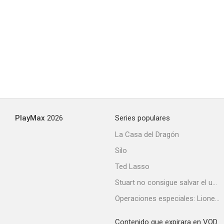
Los hijos del amor
--
PlayMax
2026
Series populares
La Casa del Dragón
Silo
Justicia cumplida
Ted Lasso
--
Stuart no consigue salvar el universo
Operaciones especiales: Lioness
Contenido que expirara en VOD