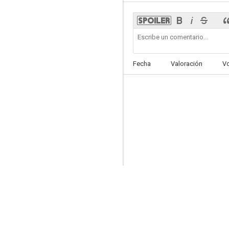
L'étalon
Fecha
Valoración
V
--
La grande lessive
--