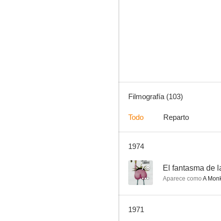
El embrujo de París
6.0
Filmografía (103)
Todo
Reparto
1974
Amanece (Al despertar el día)
5.7
7.8
El fantasma de la
Aparece como
A Mon
1971