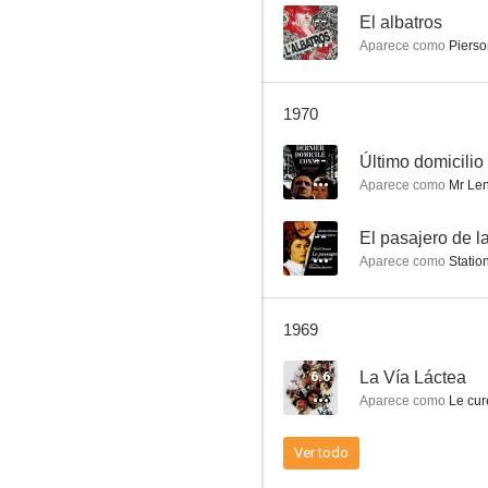
--
El albatros
Aparece como
Pierso
Los niños del paraíso
1970
--
--
Último domicilio
Aparece como
Mr Len
--
El pasajero de la
Aparece como
Statio
1969
Último domicilio conocido
6.6
La Vía Láctea
--
Aparece como
Le curé de 
Ver todo