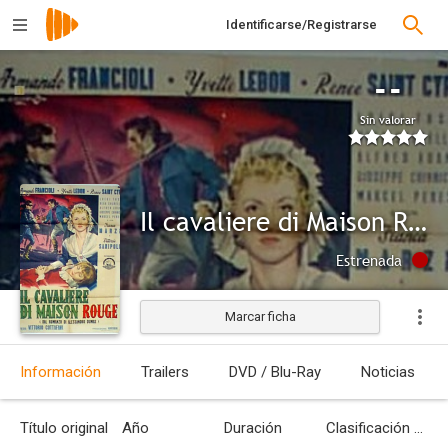
Identificarse/Registrarse
--
Sin valorar
Il cavaliere di Maison Rouge
Estrenada
Marcar ficha
Información
Trailers
DVD / Blu-Ray
Noticias
Título original
Año
Duración
Clasificación por edades