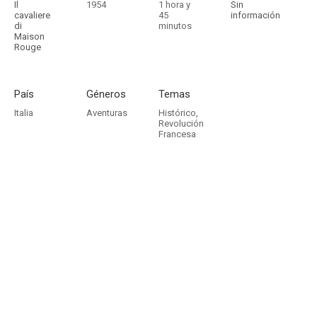
Il
1954
1 hora y
Sin
cavaliere
45
información
di
minutos
Maison
Rouge
País
Géneros
Temas
Italia
Aventuras
Histórico
,
Revolución
Francesa