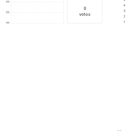
???
4
0
3
???
votos
2
1
???