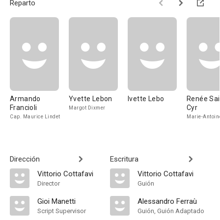
Reparto
Armando
Yvette Lebon
Ivette Lebo
Renée Sai
Francioli
Cyr
Margot Dixmer
Cap. Maurice Lindet
Marie-Antoin
Dirección
Escritura
Vittorio Cottafavi
Vittorio Cottafavi
Director
Guión
Gioi Manetti
Alessandro Ferraù
Script Supervisor
Guión, Guión Adaptado