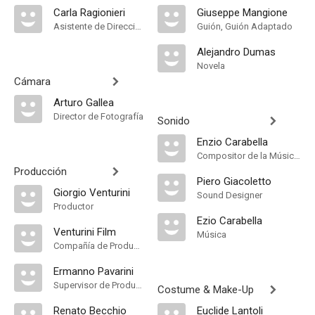
Carla Ragionieri
Giuseppe Mangione
Asistente de Dirección
Guión, Guión Adaptado
Alejandro Dumas
Novela
Cámara
Arturo Gallea
Director de Fotografía
Sonido
Enzio Carabella
Compositor de la Música Original
Producción
Piero Giacoletto
Giorgio Venturini
Sound Designer
Productor
Ezio Carabella
Venturini Film
Música
Compañía de Produccion
Ermanno Pavarini
Supervisor de Producción
Costume & Make-Up
Renato Becchio
Euclide Lantoli