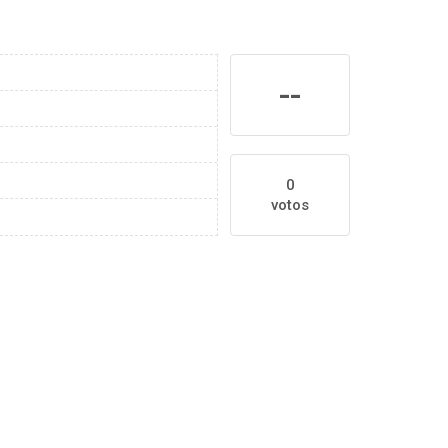
--
0
votos