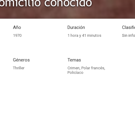
omicilio conocido
Año
Duración
Clasif
1970
1 hora y 41 minutos
Sin inf
Géneros
Temas
Thriller
Crimen
,
Polar francés
,
Policíaco