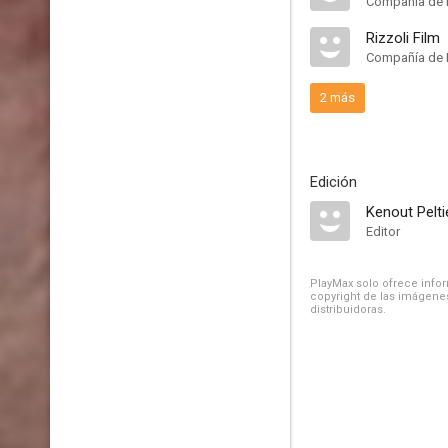
Compañía de 
Rizzoli Film
Compañía de 
2 más
Edición
Kenout Pelti
Editor
PlayMax solo ofrece inform
copyright de las imágenes
distribuidoras.