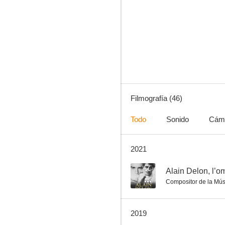
Los aventureros (Tres aventureros)
3.8
Filmografía (46)
Todo
Sonido
Cám
2021
La profesional y la debutante
--
--
Alain Delon, l’o
Compositor de la Mús
2019