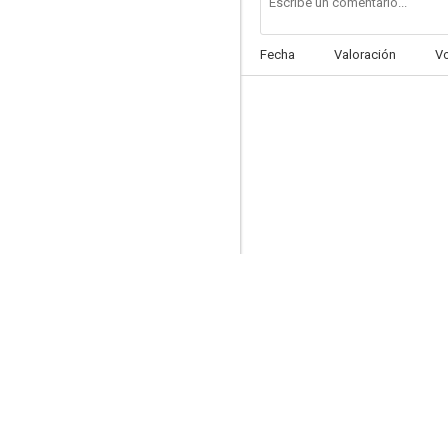
Fecha
Valoración
V
Cristaux liquides
--
R.A.S.
--