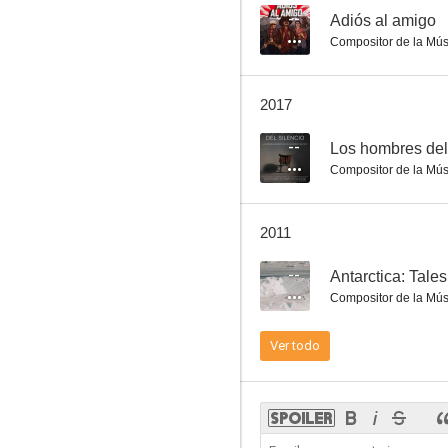
--
Adiós al amigo
Compositor de la Mús
Adiós al amigo
2017
--
--
Los hombres del 
Compositor de la Mús
2011
--
Antarctica: Tales
Compositor de la Mús
Toxic Somalia: la otra piratería
Ver todo
--