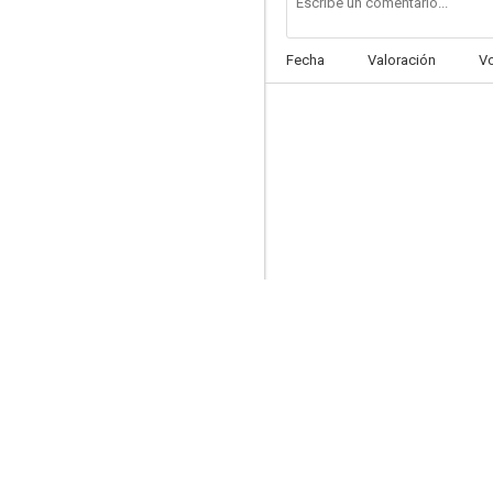
Fecha
Valoración
V
La dame d'onze heures
--
La rose de la mer
--