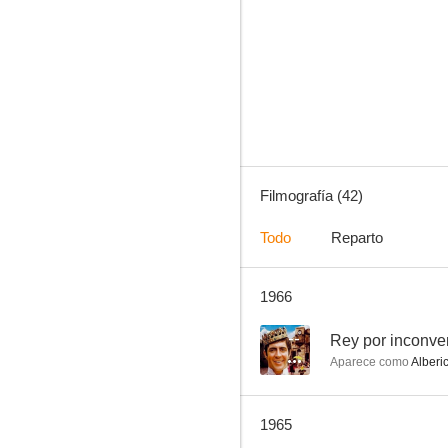
La communale
--
Filmografía (42)
Todo
Reparto
1966
Le farceur
--
--
Rey por inconve
Aparece como
Alberi
1965