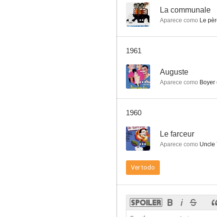
--
La communale
Aparece como
Le pèr
Margarita de la noche
1961
--
--
Auguste
Aparece como
Boyer d
1960
--
Le farceur
Aparece como
Uncle
Los peligros de París
Ver todo
--