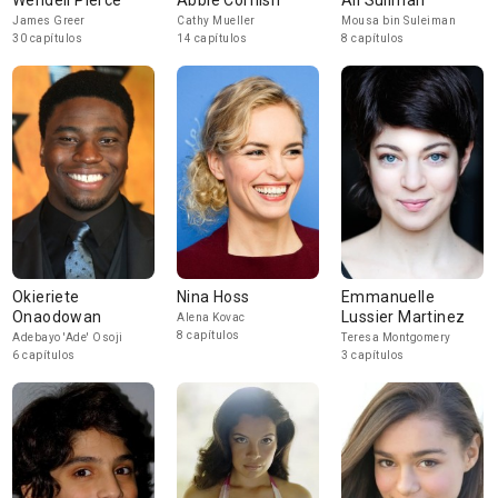
Wendell Pierce
Abbie Cornish
Ali Suliman
James Greer
Cathy Mueller
Mousa bin Suleiman
30 capítulos
14 capítulos
8 capítulos
Okieriete
Nina Hoss
Emmanuelle
Onaodowan
Lussier Martinez
Alena Kovac
8 capítulos
Adebayo 'Ade' Osoji
Teresa Montgomery
6 capítulos
3 capítulos