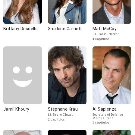
Brittany Drisdelle
Shailene Garnett
Matt McCoy
Dr. Daniel Nadler
4 capítulos
Jamil Khoury
Stéphane Krau
Al Sapienza
Lt. Bruno Cluzet
Secretary of Defense
Marcus Trent
2 capítulos
3 capítulos