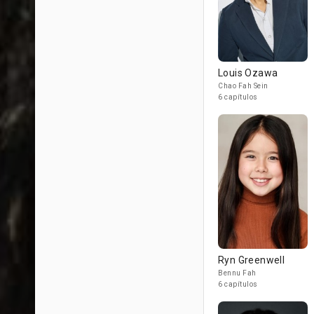
Louis Ozawa
Chao Fah Sein
6 capítulos
Ryn Greenwell
Bennu Fah
6 capítulos