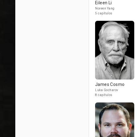
Eileen Li
Noreen Yang
5 capítulos
James Cosmo
Luka Gocharov
8 capítulos