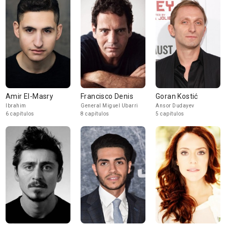
Amir El-Masry
Francisco Denis
Goran Kostić
Ibrahim
General Miguel Ubarri
Ansor Dudayev
6 capítulos
8 capítulos
5 capítulos