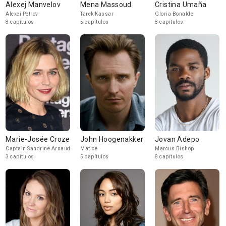
Alexej Manvelov
Mena Massoud
Cristina Umaña
Alexei Petrov
Tarek Kassar
Gloria Bonalde
8 capítulos
5 capítulos
8 capítulos
Marie-Josée Croze
John Hoogenakker
Jovan Adepo
Captain Sandrine Arnaud
Matice
Marcus Bishop
3 capítulos
5 capítulos
8 capítulos