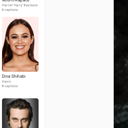
Noomi Rapace
Harriet 'Harry' Baumann
8 capítulos
Dina Shihabi
Hanin
8 capítulos