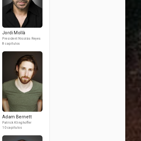
Jordi Mollà
President Nicolás Reyes
8 capítulos
Adam Bernett
Patrick Klinghoffer
10 capítulos