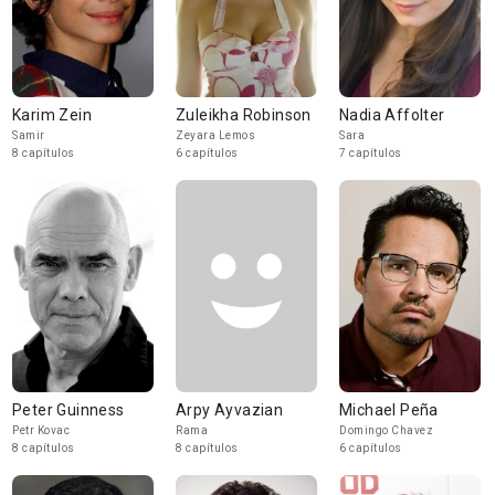
Karim Zein
Zuleikha Robinson
Nadia Affolter
Samir
Zeyara Lemos
Sara
8 capítulos
6 capítulos
7 capítulos
Peter Guinness
Arpy Ayvazian
Michael Peña
Petr Kovac
Rama
Domingo Chavez
8 capítulos
8 capítulos
6 capítulos