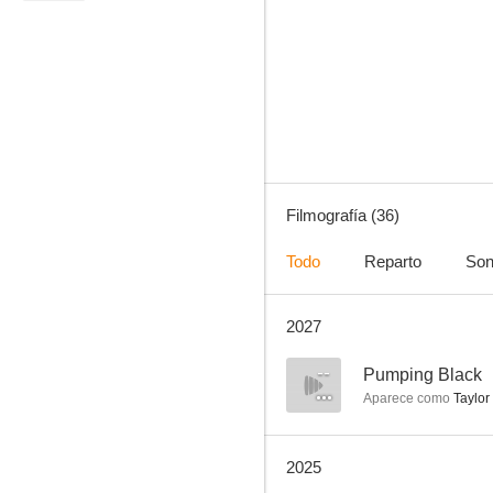
Los Bridgerton
7.8
Filmografía (36)
Todo
Reparto
Son
2027
Wicked
6.9
--
Pumping Black
Aparece como
Taylor
2025