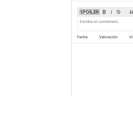
Wicked: One Wonderful Night
Fecha
Valoración
V
7.0
Una noche con Kylie Minogue
6.4