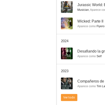
6.4
Jurassic World: 
Musician
,
Aparece c
Cazadores de leyendas
7.6
Wicked: Parte II
Aparece como
Fiyero
10
2024
9.8
Aparece como
Self
2023
RuPaul's Drag Race UK vs The World
7.0
Compañeros de 
8.0
Aparece como
Tim La
Ver todo