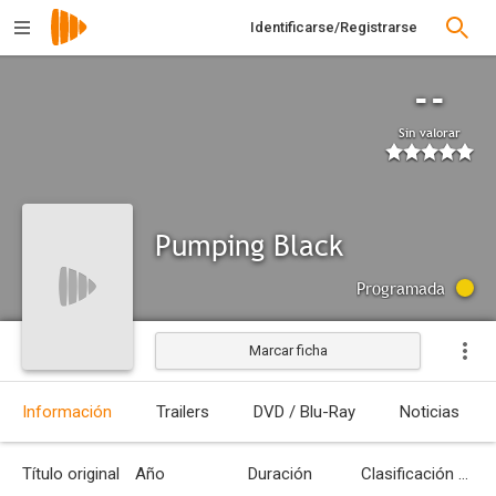
Identificarse/Registrarse
--
Sin valorar
Pumping Black
Programada
Marcar ficha
Información
Trailers
DVD / Blu-Ray
Noticias
Título original
Año
Duración
Clasificación por edades