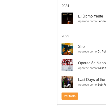
El reino de los cielos
2024
7.0
--
El último frente
Aparece como
Leona
2023
8.2
Silo
Aparece como
Dr. Pe
Gorilas en la niebla
6.8
Operación Napo
6.9
Aparece como
Willia
--
Last Days of th
Aparece como
Bob F
Ver todo