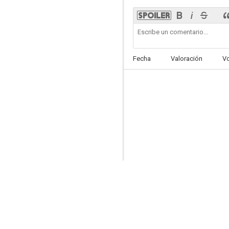
Agatha Christie: Las siete esferas
6.7
Fecha
Valoración
V
Resident Evil 4: Ultratumba
6.1