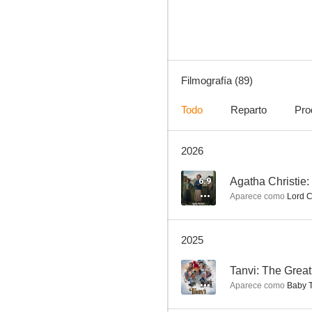
7.7
Filmografía (89)
Todo
Reparto
Pro
2026
Haven
7.4
6.9
Agatha Christie:
Aparece como
Lord 
2025
--
Tanvi: The Great
Aparece como
Baby T