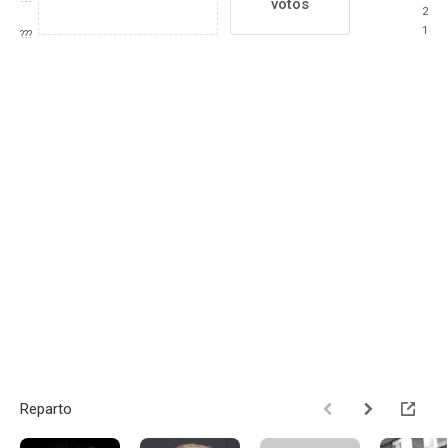
votos
2
1
???
Reparto