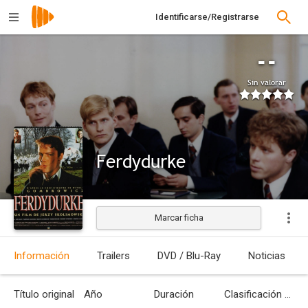
Identificarse/Registrarse
--
Sin valorar
Ferdydurke
Marcar ficha
Estrenada
Información
Trailers
DVD / Blu-Ray
Noticias
Título original
Año
Duración
Clasificación por edades