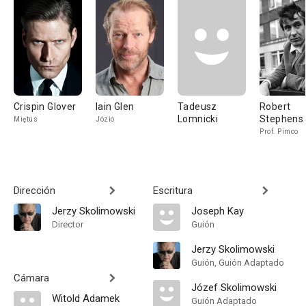
Crispin Glover
Iain Glen
Tadeusz
Robert
Lomnicki
Stephens
Miętus
Józio
Prof. Pimco
Dirección
Escritura
Jerzy Skolimowski
Joseph Kay
Director
Guión
Jerzy Skolimowski
Guión, Guión Adaptado
Cámara
Józef Skolimowski
Witold Adamek
Guión Adaptado