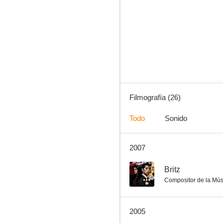
The Infinite Worlds of H.G. Wells
--
Filmografía (26)
Todo
Sonido
2007
Los misterios de Egipto: Redescubriendo el mundo antiguo
--
--
Britz
Compositor de la Mús
2005