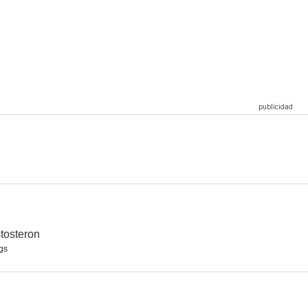
 mentiras
Britz
Testosteron
--
--
--
gido
Crimen y castigo
Como pez en el agua
--
--
--
tosteron
gs