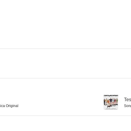
Yankee Zulu
El pacto de Berlín
Laberinto de
--
--
Nora
The Clandestine Marriage
Punto ál
--
--
--
Tes
ica Original
Son