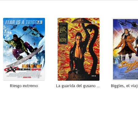
7.3
6.8
Riesgo extremo
La guarida del gusano blanco
5.0
5.0