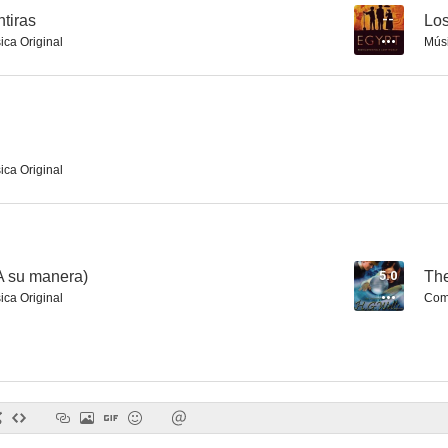
tiras
--
Los
ica Original
Mús
Une trop bruyante solitude
True Blue
Ferdydu
--
ica Original
(A su manera)
5.0
The
ica Original
Comp
L'amour braque