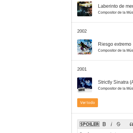
4.0
Laberinto de men
Compositor de la Mús
El protocolo Windsor
2002
--
7.3
Riesgo extremo
Compositor de la Mús
2001
10
Strictly Sinatra 
Compositor de la Mús
La alianza del mal
Ver todo