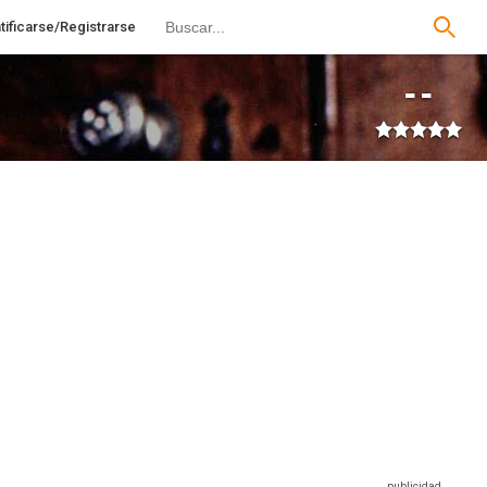
tificarse/Registrarse
--