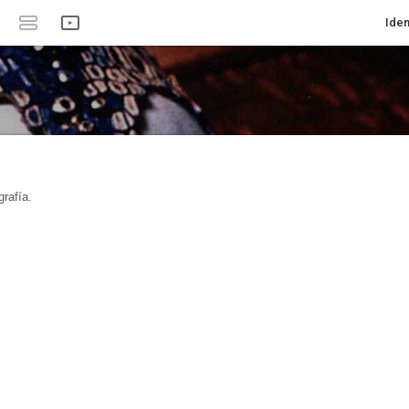
Iden
rafía.