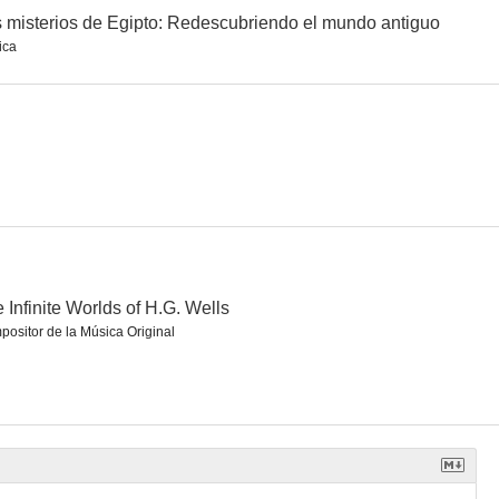
 misterios de Egipto: Redescubriendo el mundo antiguo
ica
rke
March Caresses
El fantasista
 Infinite Worlds of H.G. Wells
ositor de la Música Original