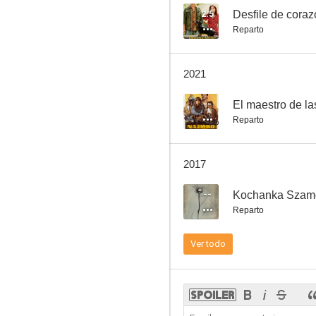
2.5
Desfile de cora
Reparto
Lawa. Opowiesc o 'Dziadach' Adama Mickiewicza
2021
--
--
El maestro de la
Reparto
2017
--
Kochanka Szam
Reparto
The Contract
Ver todo
--