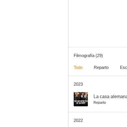
Backwards
--
Filmografía (29)
Todo
Reparto
Esc
2023
Ich bin eine Terroristin
--
6.0
La casa aleman
Reparto
2022