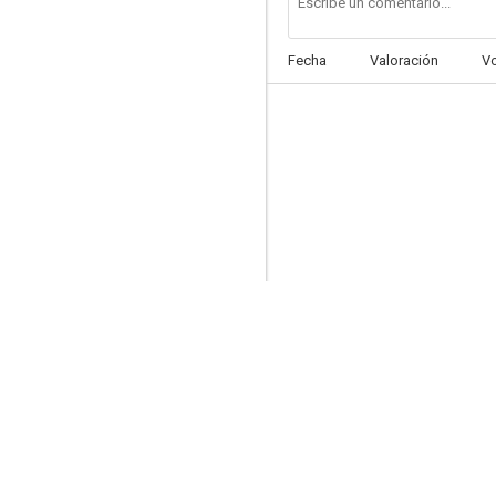
Fecha
Valoración
V
El hombre de mármol
--
El derecho a la vida
--