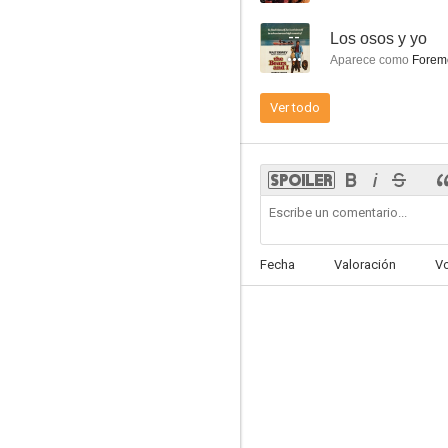
--
Los osos y yo
Aparece como
Forem
Ver todo
Mannix
7.1
Fecha
Valoración
V
Río sin retorno
6.8