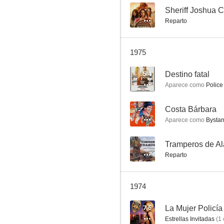
--
Sheriff Joshua C
Reparto
Bonanza
1975
7.8
5.4
Destino fatal
Aparece como
Police
--
Costa Bárbara
Aparece como
Bystan
--
Tramperos de A
Reparto
El emperador del norte
7.5
1974
7.5
La Mujer Policía
Estrellas Invitadas
(
1