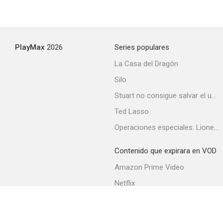
Hazel
PlayMax
2026
Series populares
--
La Casa del Dragón
Silo
Stuart no consigue salvar el universo
Ted Lasso
Operaciones especiales: Lioness
Contenido que expirara en VOD
Thriller
Amazon Prime Video
--
Netflix
Filmin
Movistar+