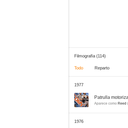
Granjero último modelo
9.4
Filmografía (114)
Todo
Reparto
1977
Operación Pacífico
9.0
8.9
Patrulla motoriz
Aparece como
Reed
1976