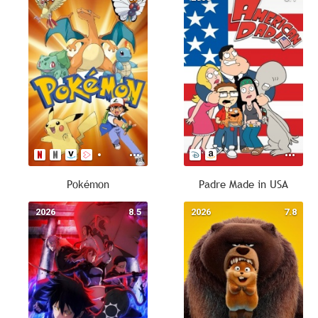
Pokémon
Padre Made in USA
2026
8.5
2026
7.8