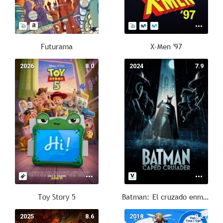
Futurama
X-Men '97
2026
8.0
2024
7.9
Toy Story 5
Batman: El cruzado enmascarado
2025
8.6
2018
8.2