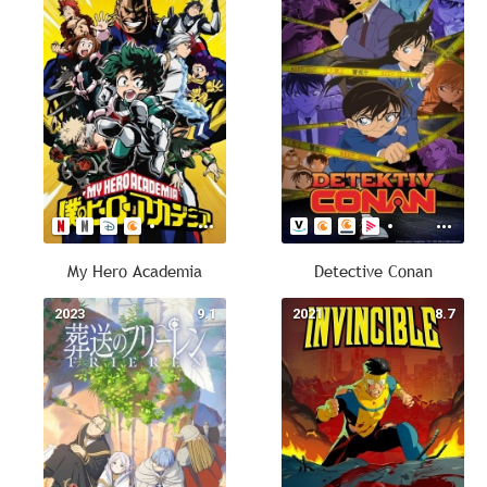
My Hero Academia
Detective Conan
2023
9.1
2021
8.7