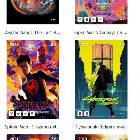
Avatar Aang: The Last Airbender
Super Mario Galaxy: La película
2023
8.6
2022
8.2
Spider-Man: Cruzando el Multiverso
Cyberpunk: Edgerunners
2021
7.6
2013
9.1