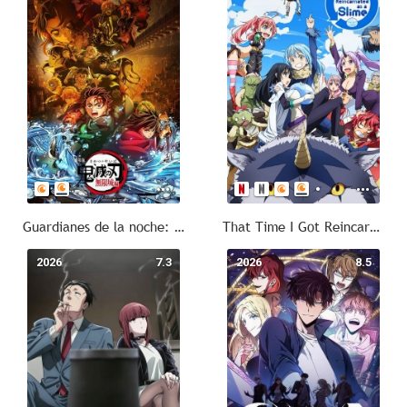
Guardianes de la noche: Kimetsu no Yaiba - La fortaleza infinita
That Time I Got Reincarnated as a Slime
2026
7.3
2026
8.5