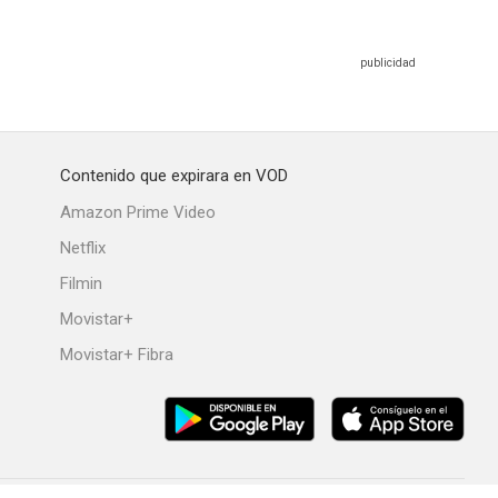
Contenido que expirara en VOD
Amazon Prime Video
Netflix
Filmin
Movistar+
Movistar+ Fibra