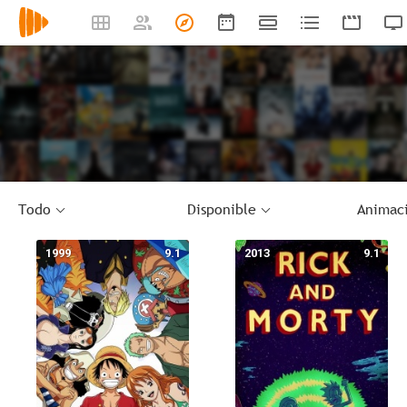
Todo
Disponible
Animac
1999
9.1
2013
9.1