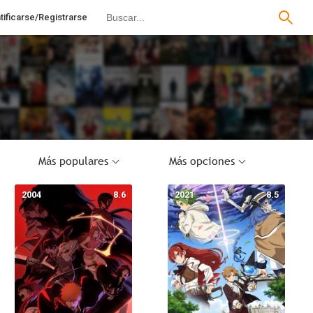
tificarse/Registrarse
Más populares
Más opciones
2004
8.6
2021
8.5