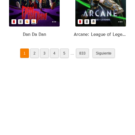
Dan Da Dan
Arcane: League of Legends
...
1
2
3
4
5
833
Siguiente