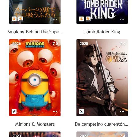
Smoking Behind the Supermarket with You
Tomb Raider King
2026
7.0
2025
7.0
Minions & Monsters
De campesino cuarentón a espadachín legendario
2023
9.1
2023
7.4