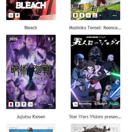
Bleach
Mushoku Tensei: Reencarnación desde cero
2020
8.7
2026
--
Jujutsu Kaisen
Star Wars Visions presenta: La jedi número 9
2026
8.0
2019
9.0