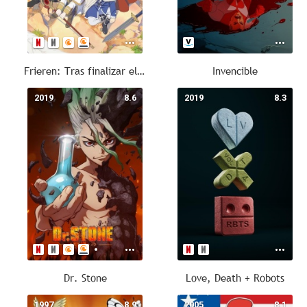
Frieren: Tras finalizar el viaje
Invencible
2019
8.6
2019
8.3
Dr. Stone
Love, Death + Robots
1997
8.9
2005
8.1