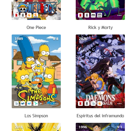
One Piece
Rick y Morty
1989
8.8
2026
9.1
Los Simpson
Espíritus del inframundo
2016
9.1
1996
9.1