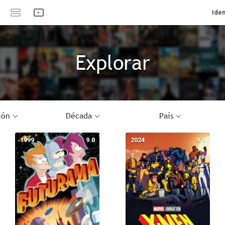
Iden
Explorar
ión
Década
País
1999
9.0
2024
9.1