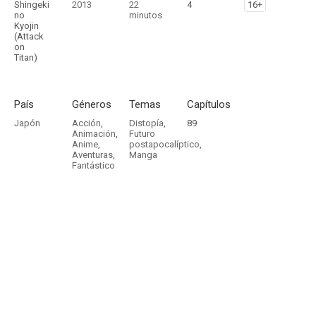
Shingeki
2013
22
4
16+
no
minutos
Kyojin
(Attack
on
Titan)
País
Géneros
Temas
Capítulos
Japón
Acción
,
Distopía
,
89
Animación
,
Futuro
Anime
,
postapocalíptico
,
Aventuras
,
Manga
Fantástico