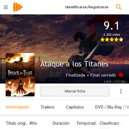
Identificarse/Registrarse
9.1
2.202 votos
Ataque a los Titanes
Finalizada • Final cerrado
Marcar ficha
Información
Trailers
Capítulos
DVD / Blu-Ray
(18
Título original
Año
Duración
Temporadas
Clasificación por edades