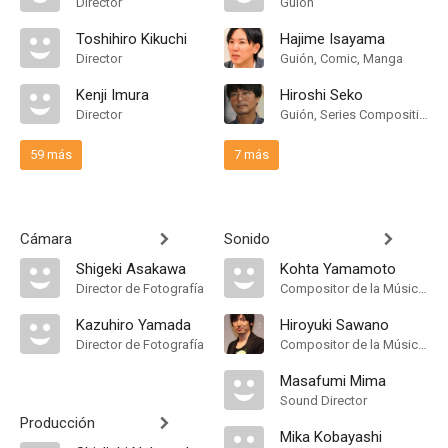
Director
Guión
Toshihiro Kikuchi
Hajime Isayama
Director
Guión, Comic, Manga
Kenji Imura
Hiroshi Seko
Director
Guión, Series Composition
59 más
7 más
Cámara
Sonido
Shigeki Asakawa
Kohta Yamamoto
Director de Fotografía
Compositor de la Música Original
Kazuhiro Yamada
Hiroyuki Sawano
Director de Fotografía
Compositor de la Música Original
Masafumi Mima
Sound Director
Producción
Mika Kobayashi