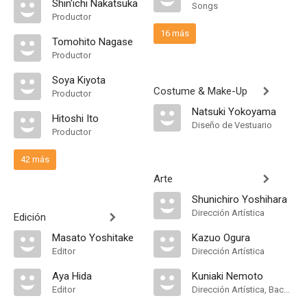
Shin'ichi Nakatsuka
Songs
Productor
16 más
Tomohito Nagase
Productor
Soya Kiyota
Costume & Make-Up
Productor
Natsuki Yokoyama
Hitoshi Ito
Diseño de Vestuario
Productor
42 más
Arte
Shunichiro Yoshihara
Dirección Artística
Edición
Masato Yoshitake
Kazuo Ogura
Editor
Dirección Artística
Aya Hida
Kuniaki Nemoto
Editor
Dirección Artística, Background Designer