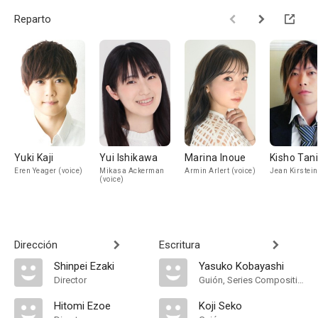
Reparto
Yuki Kaji
Yui Ishikawa
Marina Inoue
Kisho Tan
Eren Yeager (voice)
Mikasa Ackerman
Armin Arlert (voice)
Jean Kirstein
(voice)
Dirección
Escritura
Shinpei Ezaki
Yasuko Kobayashi
Director
Guión, Series Composition
Hitomi Ezoe
Koji Seko