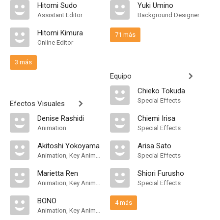
Hitomi Sudo
Yuki Umino
Assistant Editor
Background Designer
Hitomi Kimura
71 más
Online Editor
3 más
Equipo
Chieko Tokuda
Special Effects
Efectos Visuales
Denise Rashidi
Chiemi Irisa
Animation
Special Effects
Akitoshi Yokoyama
Arisa Sato
Animation, Key Animation
Special Effects
Marietta Ren
Shiori Furusho
Animation, Key Animation
Special Effects
BONO
4 más
Animation, Key Animation