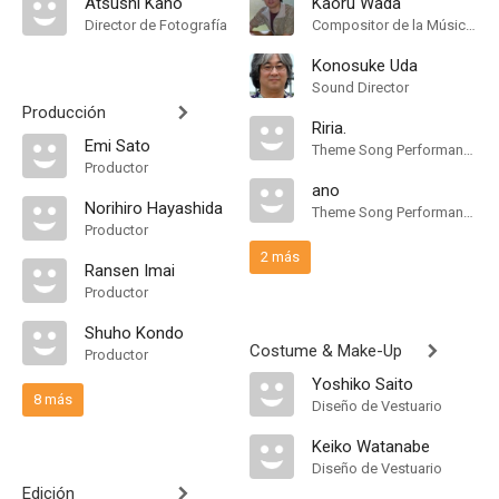
Atsushi Kano
Kaoru Wada
Director de Fotografía
Compositor de la Música Original
Konosuke Uda
Sound Director
Producción
Riria.
Emi Sato
Theme Song Performance
Productor
ano
Norihiro Hayashida
Theme Song Performance
Productor
2 más
Ransen Imai
Productor
Shuho Kondo
Costume & Make-Up
Productor
Yoshiko Saito
8 más
Diseño de Vestuario
Keiko Watanabe
Diseño de Vestuario
Edición