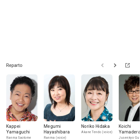
Reparto
Kappei
Megumi
Noriko Hidaka
Koichi
Yamaguchi
Hayashibara
Yamader
Akane Tendo (voice)
Ranma Saotome
Ranma (voice)
Jusenkyo Gu