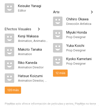
Keisuke Yanagi
Editor
Arte
Chihiro Okawa
Dirección Artística
Efectos Visuales
Miyuki Honda
Kenji Wakasa
Prop Designer
Animation, Animation Director, Key Animation
Yuka Koichi
Makoto Tanaka
Prop Designer
Animation
Kyoko Kametani
Riko Kaneda
Prop Designer
Animation Director
12 más
Hatsue Koizumi
Animation Director, Key Animation
120 más
PlayMax solo ofrece información de películas y series, PlayMax no tiene