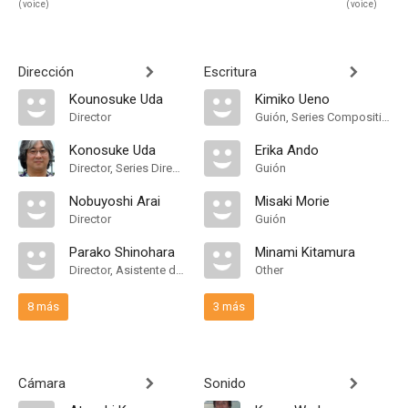
(voice)
(voice)
Dirección
Escritura
Kounosuke Uda
Kimiko Ueno
Director
Guión, Series Composition
Konosuke Uda
Erika Ando
Director, Series Director
Guión
Nobuyoshi Arai
Misaki Morie
Director
Guión
Parako Shinohara
Minami Kitamura
Director, Asistente de Dirección
Other
8 más
3 más
Cámara
Sonido