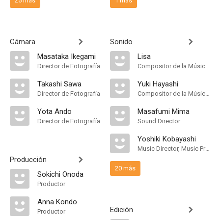
25 más
1 más
Cámara
Sonido
Masataka Ikegami
Lisa
Director de Fotografía
Compositor de la Música Original
Takashi Sawa
Yuki Hayashi
Director de Fotografía
Compositor de la Música Original, Sound Director
Yota Ando
Masafumi Mima
Director de Fotografía
Sound Director
Yoshiki Kobayashi
Music Director, Music Producer
Producción
20 más
Sokichi Onoda
Productor
Anna Kondo
Edición
Productor