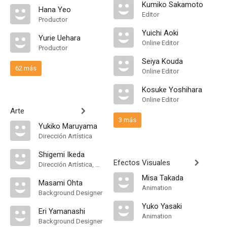
Kumiko Sakamoto
Hana Yeo
Editor
Productor
Yuichi Aoki
Yurie Uehara
Online Editor
Productor
Seiya Kouda
62 más
Online Editor
Kosuke Yoshihara
Online Editor
Arte
3 más
Yukiko Maruyama
Dirección Artística
Shigemi Ikeda
Efectos Visuales
Dirección Artística, Art Designer
Misa Takada
Masami Ohta
Animation
Background Designer
Yuko Yasaki
Eri Yamanashi
Animation
Background Designer