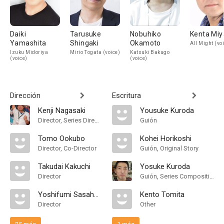
Daiki
Tarusuke
Nobuhiko
Kenta Miy
Yamashita
Shingaki
Okamoto
All Might (vo
Izuku Midoriya
Mirio Togata (voice)
Katsuki Bakugo
(voice)
(voice)
Dirección
Escritura
Kenji Nagasaki
Yousuke Kuroda
Director, Series Director
Guión
Tomo Ookubo
Kohei Horikoshi
Director, Co-Director
Guión, Original Story
Takudai Kakuchi
Yosuke Kuroda
Director
Guión, Series Composition
Yoshifumi Sasahara
Kento Tomita
Director
Other