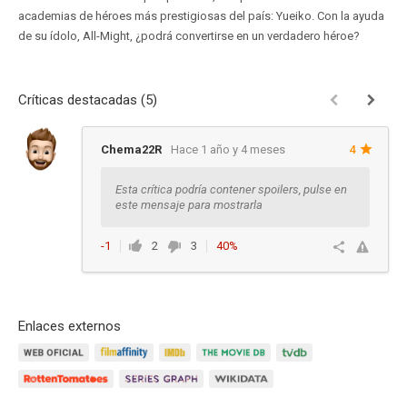
academias de héroes más prestigiosas del país: Yueiko. Con la ayuda
de su ídolo, All-Might, ¿podrá convertirse en un verdadero héroe?
Críticas destacadas (5)
Chema22R
Hace 1 año y 4 meses
4
Esta crítica podría contener spoilers, pulse en
este mensaje para mostrarla
-1
2
3
40%
Ver respuestas
Enlaces externos