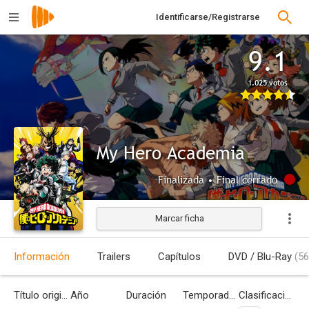
Identificarse/Registrarse
9.1
1.025 votos
My Hero Academia
Finalizada • Final cerrado
Marcar ficha
Información
Trailers
Capítulos
DVD / Blu-Ray
(56
Título original
Año
Duración
Temporadas
Clasificación por edades