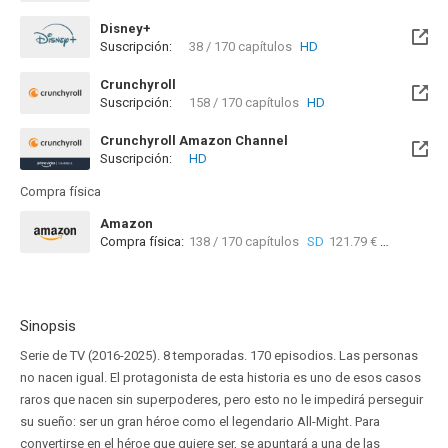
Disney+
Suscripción:
38 / 170 capítulos
HD
Crunchyroll
Suscripción:
158 / 170 capítulos
HD
Crunchyroll Amazon Channel
Suscripción:
HD
Compra física
Amazon
Compra física:
138 / 170 capítulos
SD
121.79 €
HD
180.6
Sinopsis
Serie de TV (2016-2025). 8 temporadas. 170 episodios. Las personas
no nacen igual. El protagonista de esta historia es uno de esos casos
raros que nacen sin superpoderes, pero esto no le impedirá perseguir
su sueño: ser un gran héroe como el legendario All-Might. Para
convertirse en el héroe que quiere ser, se apuntará a una de las