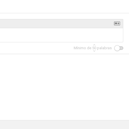
amer
Junji Ito: Collection
Junji Ito Maniac: Relatos japoneses de lo macabro
Mínimo de
50
palabras
4.7
4.5
3.5
 Not!
Rob
DRAMAtical Murder
--
--
--