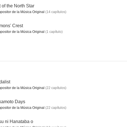
t of the North Star
ositor de la Música Original
(
14
capítulos
)
I Want to Escape from Princess Lessons
Love All Play
Welcome to the Ballroom
mons' Crest
ositor de la Música Original
(
1
capítulo
)
7.9
7.8
7.8
alist
ositor de la Música Original
(
22
capítulos
)
er School
Arknights
Sakamoto Days
7.5
7.5
7.4
kamoto Days
ositor de la Música Original
(
22
capítulos
)
u ni Hanataba o