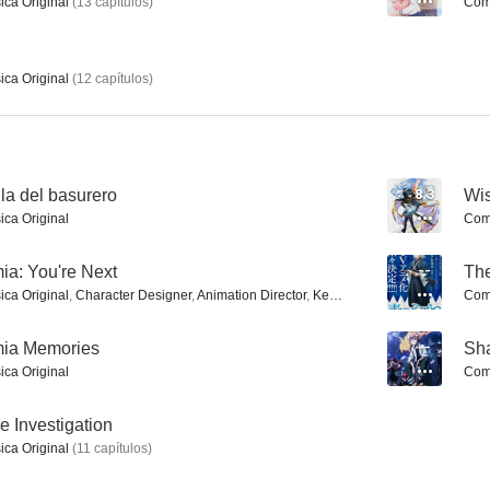
ica Original
(
13
capítulos
)
Comp
ica Original
(
12
capítulos
)
Haikyu!: Tierra vs Aire - El camino del balón (OVA)
Run with the Wind
7.3
7.0
lla del basurero
8.3
Wis
ica Original
Comp
a: You're Next
--
The
ica Original
,
Character Designer
,
Animation Director
,
Key Animation
Comp
ia Memories
--
Sh
ica Original
Comp
Dive!!
Pokémon: Las crónicas de Arceus
6.8
6.5
 Investigation
ica Original
(
11
capítulos
)