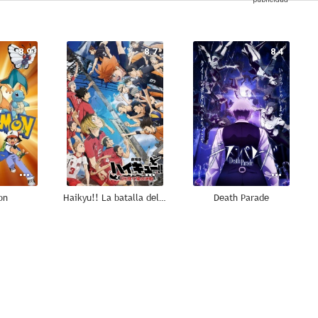
8.9
8.7
8.4
on
Haikyu!! La batalla del basurero
Death Parade
10
9.5
9.3