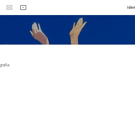
Iden
rafía.