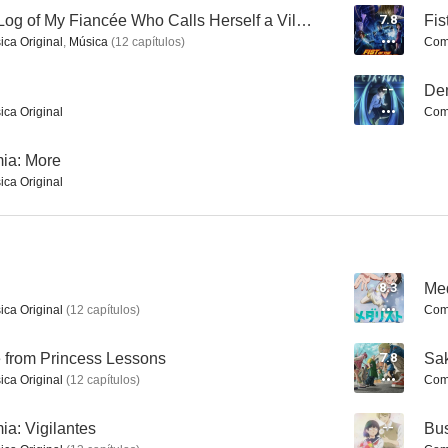
An Observation Log of My Fiancée Who Calls Herself a Villainess
7.8
Fis
ica Original
,
Música
(
12
capítulos
)
Comp
Wistoria: Wand and Sword
Medalist
--
De
ica Original
Comp
8.0
7.9
ia: More
ica Original
8.3
Med
ica Original
(
12
capítulos
)
Comp
Blood Lad
Ao Ha Ride
Insomniacs Aft
7.7
7.6
e from Princess Lessons
7.8
Sa
ica Original
(
12
capítulos
)
Comp
a: Vigilantes
--
Bus