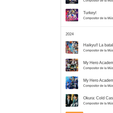
Compositor de la Mús
--
Turkey!
Compositor de la Mús
Fist of the North Star
2024
7.3
8.7
Haikyu!! La bata
Compositor de la Mús
6.8
My Hero Academi
Compositor de la Mús
--
My Hero Academ
Compositor de la Mús
Robotics;Notes
6.8
--
Okura: Cold Case
Compositor de la Mús