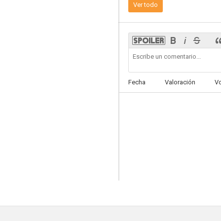
Ver todo
My Hero Academia: You're Next
Fecha
Valoración
V
5.5
Bakuten!!
--