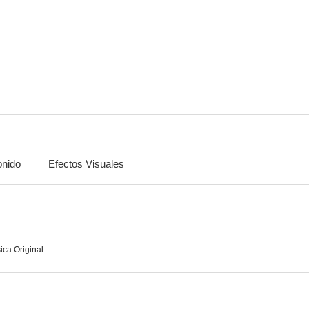
Kiznaiver
Diabolik Lovers
9.0
8.8
nido
Efectos Visuales
Haikyuu!! La película: Talento e instinto
Boku no Hero Academia Jump Festa 2016 Special: Rescue! Rescue Training!
8.3
8.3
ica Original