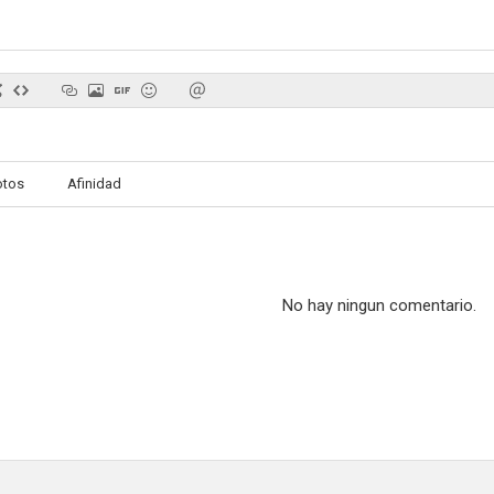
Puerta al verano
Diente de león
Beast T
otos
Afinidad
5.0
4.7
No hay ningun comentario.
Star Twinkle PreCure the Movie: These Feelings Within The Song Of Stars
Trickster
Soul Eater
--
--