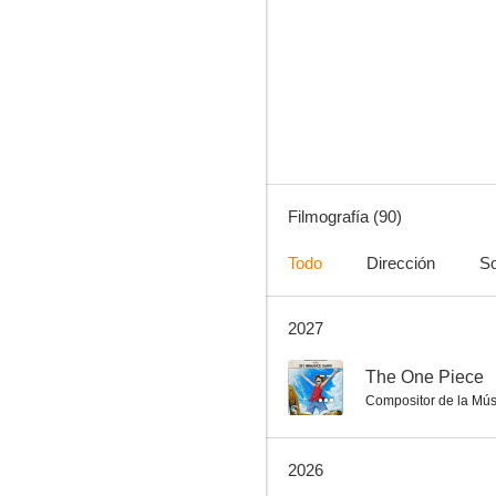
One Piece Gold
9.0
Filmografía (90)
Todo
Dirección
So
2027
Haikyuu!! La película: Batalla de conceptos
8.3
--
The One Piece
Compositor de la Mús
2026