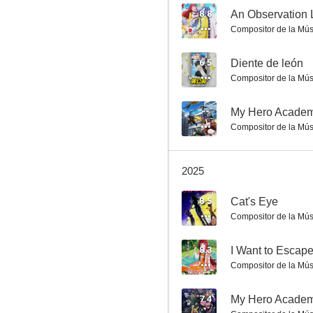
8.8
Compositor de la Mús
Dragon Quest: The Adventure of Dai
6.5
Diente de león
Compositor de la Mús
8.0
--
My Hero Academ
Compositor de la Mús
2025
8.5
Cat's Eye
Compositor de la Mús
April Fools
7.8
8.3
I Want to Escap
Compositor de la Mús
7.4
My Hero Academi