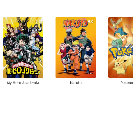
9.1
9.0
My Hero Academia
Naruto
Pokém
7.7
7.7