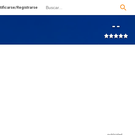
tificarse/Registrarse
--