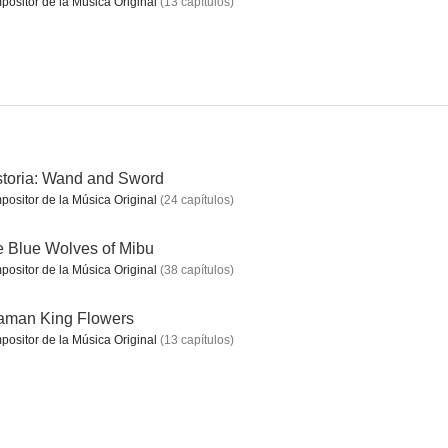
ositor de la Música Original
(
13
capítulos
)
My Hero Academia: Training of the Dead
Shaman King
My Hero Academia: Vigilantes
7.0
7.0
6.9
toria: Wand and Sword
ositor de la Música Original
(
24
capítulos
)
 Blue Wolves of Mibu
ositor de la Música Original
(
38
capítulos
)
aman King Flowers
ositor de la Música Original
(
13
capítulos
)
Diabolik Lovers More, Blood
Gundam Build Fighters
My Hero Academia: ¡Sobrevive! Entrenamiento de supervivencia mortal (OVA)
6.3
5.9
5.5