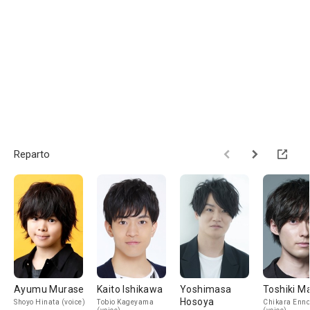
Reparto
Ayumu Murase
Kaito Ishikawa
Yoshimasa
Toshiki M
Hosoya
Shoyo Hinata (voice)
Tobio Kageyama
Chikara Enno