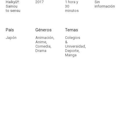
Haikyû!!:
2017
1 hora y
Sin
Sainou
30
información
to sensu
minutos
País
Géneros
Temas
Japón
Animación
,
Colegios
Anime
,
&
Comedia
,
Universidad
,
Drama
Deporte
,
Manga