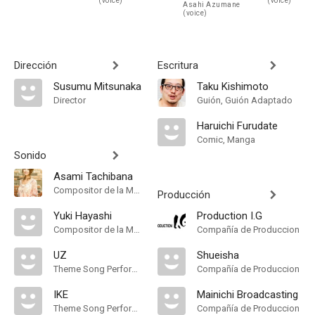
(voice)
(voice)
Asahi Azumane
(voice)
Dirección
Escritura
Susumu Mitsunaka
Taku Kishimoto
Director
Guión, Guión Adaptado
Haruichi Furudate
Comic, Manga
Sonido
Asami Tachibana
Compositor de la Música Original
Producción
Yuki Hayashi
Production I.G
Compositor de la Música Original
Compañía de Produccion
UZ
Shueisha
Theme Song Performance
Compañía de Produccion
IKE
Mainichi Broadcasting
Theme Song Performance
Compañía de Produccion