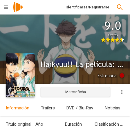
Identificarse/Registrarse
9.0
3 votos
Haikyuu!! La película: Talento e instinto
Estrenada
Marcar ficha
Información
Trailers
DVD / Blu-Ray
Noticias
Título original
Año
Duración
Clasificación por edades