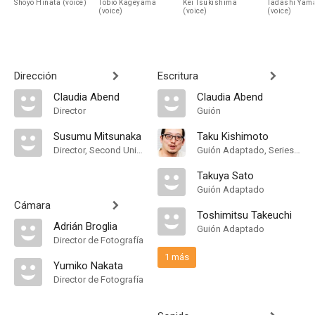
Shoyo Hinata (voice)
Tobio Kageyama
Kei Tsukishima
Tadashi Yam
(voice)
(voice)
(voice)
Dirección
Escritura
Claudia Abend
Claudia Abend
Director
Guión
Susumu Mitsunaka
Taku Kishimoto
Director, Second Unit Director
Guión Adaptado, Series Composition
Takuya Sato
Guión Adaptado
Cámara
Toshimitsu Takeuchi
Adrián Broglia
Guión Adaptado
Director de Fotografía
1 más
Yumiko Nakata
Director de Fotografía