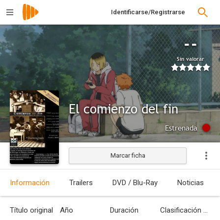
Identificarse/Registrarse
--
Sin valorar
El comienzo del fin
Estrenada
Marcar ficha
Información
Trailers
DVD / Blu-Ray
Noticias
Título original
Año
Duración
Clasificación por edades