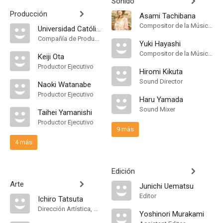
Sonido
Producción
Asami Tachibana
Compositor de la Música Original
Universidad Católica del Uruguay
Compañía de Produccion
Yuki Hayashi
Compositor de la Música Original
Keiji Ota
Productor Ejecutivo
Hiromi Kikuta
Sound Director
Naoki Watanabe
Productor Ejecutivo
Haru Yamada
Sound Mixer
Taihei Yamanishi
Productor Ejecutivo
9 más
4 más
Edición
Arte
Junichi Uematsu
Editor
Ichiro Tatsuta
Dirección Artística, Art Designer
Yoshinori Murakami