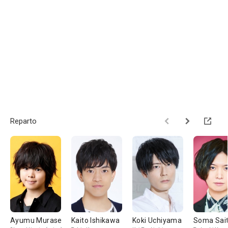
Reparto
Ayumu Murase
Kaito Ishikawa
Koki Uchiyama
Soma Sai