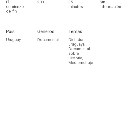
El
2001
35
Sin
comienzo
minutos
información
del fin
País
Géneros
Temas
Uruguay
Documental
Dictadura
uruguaya
,
Documental
sobre
Historia
,
Mediometraje