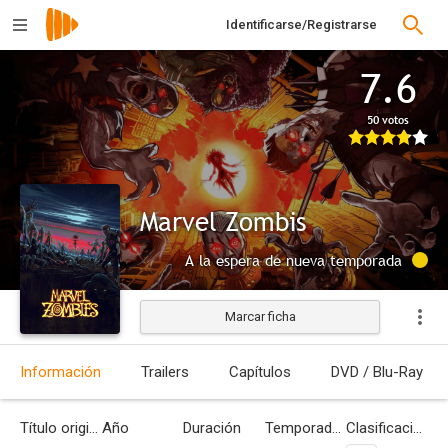
Identificarse/Registrarse
7.6
50 votos
Marvel Zombis
A la espera de nueva temporada
Marcar ficha
Información
Trailers
Capítulos
DVD / Blu-Ray
Título original
Año
Duración
Temporadas
Clasificación por edades