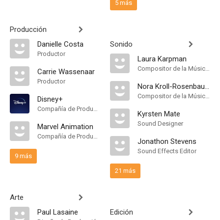
5 más
Producción
Danielle Costa
Sonido
Productor
Laura Karpman
Compositor de la Música Original, Música
Carrie Wassenaar
Productor
Nora Kroll-Rosenbaum
Compositor de la Música Original
Disney+
Compañía de Produccion
Kyrsten Mate
Sound Designer
Marvel Animation
Compañía de Produccion
Jonathon Stevens
Sound Effects Editor
9 más
21 más
Arte
Paul Lasaine
Edición