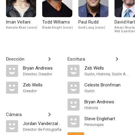
Iman Vellani
Todd Williams
Paul Rudd
David Har
Kamala Khan (voice)
Blade Knight (voice)
Scott Lang (voice)
Alexei Shosta
Red Guardia
(voice)
Dirección
Escritura
Bryan Andrews
Zeb Wells
Director, Creador
Guión, Historia, Guión Adaptado
Zeb Wells
Celeste Bronfman
Creador
Guión
Bryan Andrews
Historia
Cámara
Steve Englehart
Jordan Vanderzalm
Personajes
Director de Fotografía