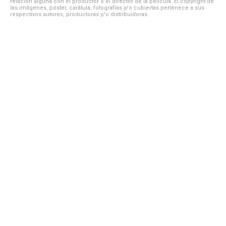
relación alguna con el productor o el director de la película. El copyright de
las imágenes, póster, carátula, fotografías y/o cubiertas pertenece a sus
respectivos autores, productoras y/o distribuidoras.