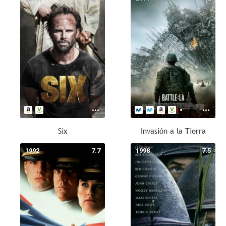
Six
Invasión a la Tierra
1992
7.7
1998
7.5