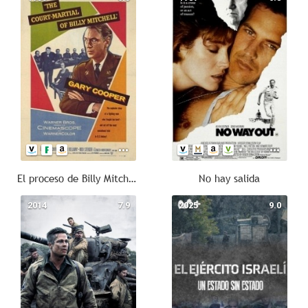
El proceso de Billy Mitchell (Consejo de guerra)
No hay salida
2014
7.9
2025
9.0