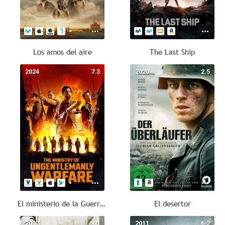
Los amos del aire
The Last Ship
2024
7.3
2020
2.5
El ministerio de la Guerra Sucia
El desertor
2017
8.1
2011
6.2