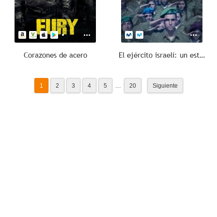
Corazones de acero
El ejército israelí: un estado sin estado
...
1
2
3
4
5
20
Siguiente