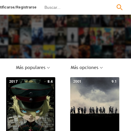
tificarse/Registrarse
Más populares
Más opciones
2017
8.4
2001
9.1