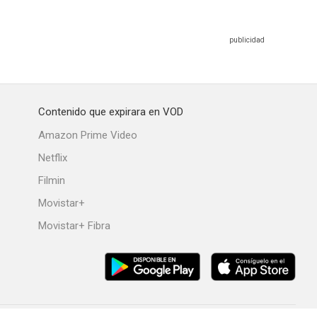
Contenido que expirara en VOD
Amazon Prime Video
Netflix
Filmin
Movistar+
Movistar+ Fibra