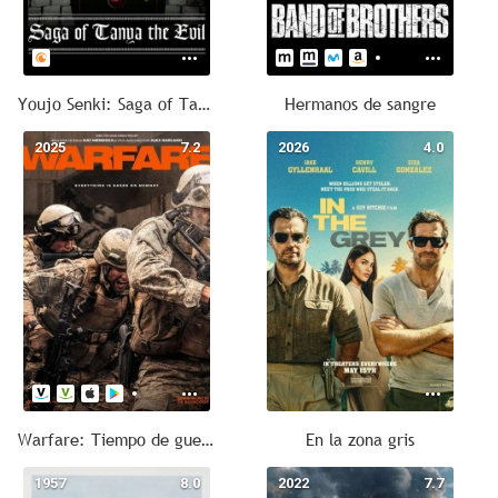
Youjo Senki: Saga of Tanya the Evil
Hermanos de sangre
2025
7.2
2026
4.0
Warfare: Tiempo de guerra
En la zona gris
1957
8.0
2022
7.7