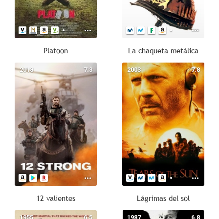
Platoon
La chaqueta metálica
2018
7.3
2003
7.8
12 valientes
Lágrimas del sol
1955
6.5
1987
6.8