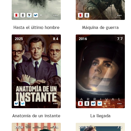
Hasta el último hombre
Máquina de guerra
2025
8.4
2016
7.7
Anatomía de un instante
La llegada
2024
7.0
2019
7.2