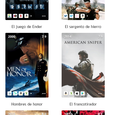
El juego de Ender
El sargento de hierro
2000
7.9
2014
7.9
Hombres de honor
El francotirador
2010
8.0
1977
8.1