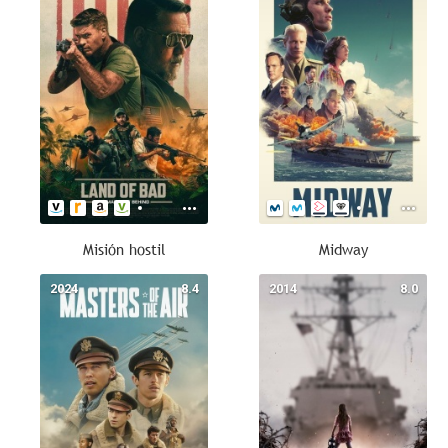
Misión hostil
Midway
2024
8.4
2014
8.0