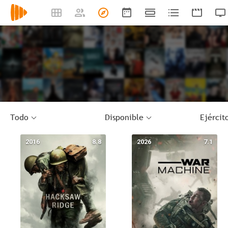
Todo
Disponible
Ejércit
2016
8.8
2026
7.1