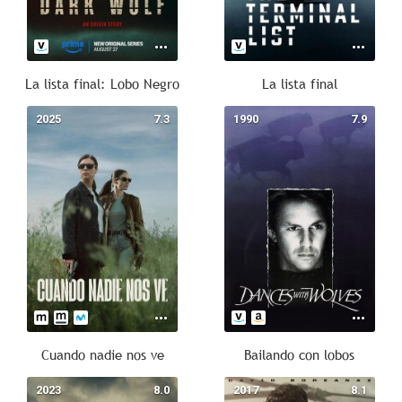
La lista final: Lobo Negro
La lista final
2025
7.3
1990
7.9
Cuando nadie nos ve
Bailando con lobos
2023
8.0
2017
8.1