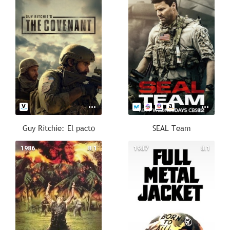
Guy Ritchie: El pacto
SEAL Team
1986
8.1
1987
8.1