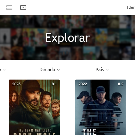
Iden
Explorar
o
Década
País
2025
8.1
2022
8.2