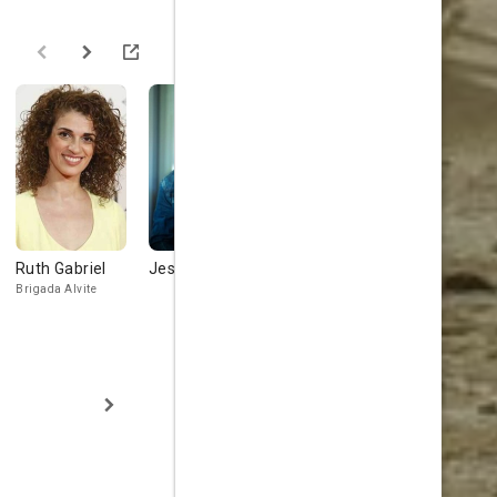
Ruth Gabriel
Jesús Castro
Younes Bachir
Jacobo Dic
Brigada Alvite
Sargento 1º Ag