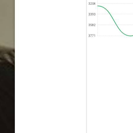
3204
3393
3582
3771