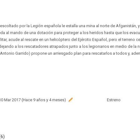
scoltado por la Legión española le estalla una mina al norte de Afganistán, y 
da al mando de una dotación para proteger a los heridos hasta que los evacu
litar, acude al rescate en un helicóptero del Ejército Español, pero el terreno ce
 dejando a los rescatadores atrapados junto a los legionarios en medio de la n
tonio Garrido) propone un arriesgado plan para rescatarlos a todos y, ademá
 10 Mar 2017 (Hace 9 años y 4 meses)
Estreno
(6)