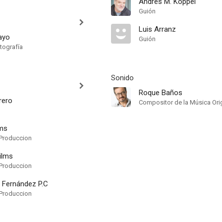
Andrés M. Koppel
Guión
Luis Arranz
ayo
Guión
tografía
Sonido
Roque Baños
rero
Compositor de la Música Orig
lms
Produccion
ilms
Produccion
 Fernández P.C
Produccion