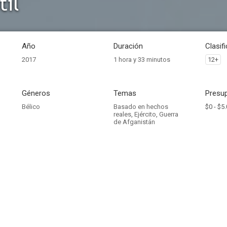
til
Año
Duración
Clasif
2017
1 hora y 33 minutos
12+
Géneros
Temas
Presup
Bélico
Basado en hechos
$0 -
$5.
reales
,
Ejército
,
Guerra
de Afganistán