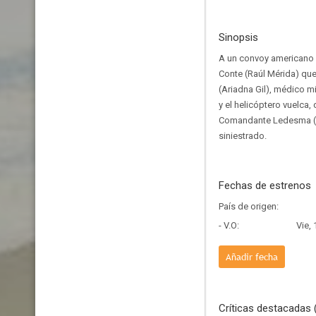
Sinopsis
A un convoy americano e
Conte (Raúl Mérida) que
(Ariadna Gil), médico mi
y el helicóptero vuelca,
Comandante Ledesma (An
siniestrado.
Fechas de estrenos
País de origen:
- V.O:
Vie,
Añadir fecha
Críticas destacadas 