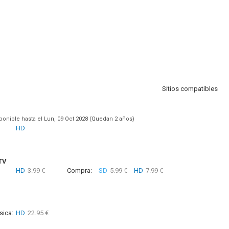
Sitios compatibles
ponible hasta el Lun, 09 Oct 2028 (Quedan 2 años)
HD
TV
HD
3.99 €
Compra:
SD
5.99 €
HD
7.99 €
sica:
HD
22.95 €