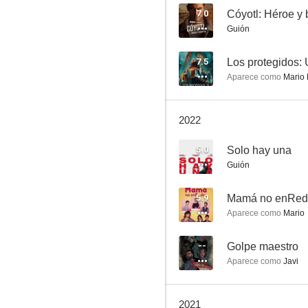
7.0
Cóyotl: Héroe y 
Guión
Zona hostil
7.5
Los protegidos:
Aparece como
Mario 
7.2
2022
5.0
Solo hay una
Guión
5.9
Mamá no enRed
Aparece como
Mario
Los protegidos: El regreso
7.0
--
Golpe maestro
Aparece como
Javi
2021