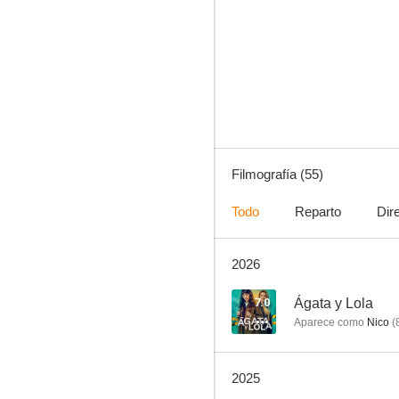
El caso. Crónica de sucesos
8.3
Filmografía (55)
Todo
Reparto
Dir
2026
Servir y proteger
8.0
7.0
Ágata y Lola
Aparece como
Nico
(
2025