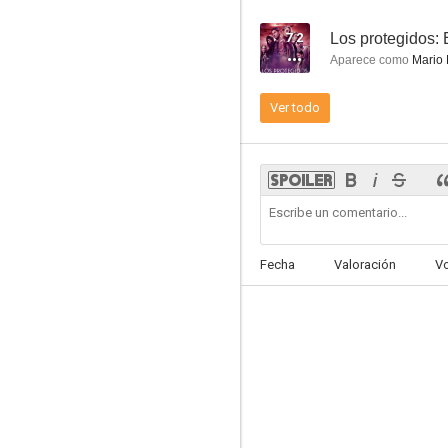
7.2
Los protegidos: 
Aparece como
Mario 
Ver todo
iFamily
5.7
Fecha
Valoración
V
El hormiguero 3.0
8.5