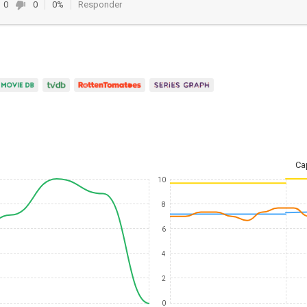
0
0
0%
Responder
Ca
10
8
6
4
2
0