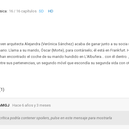
sica:
16 / 16 capítulos
SD
HD
joven arquitecta Alejandra (Verónica Sánchez) acaba de ganar junto a su socia 
ario. Llama a su marido, Óscar (Morte), para contárselo; él está en Frankfurt.
e han encontrado el coche de su marido hundido en L’Albufera... con él dentro
ntre sus pertenencias, un segundo móvil que escondía su segunda vida con ot
(1)
aMGJ
Hace 6 años y 3 meses
crítica podría contener spoilers, pulse en este mensaje para mostrarla