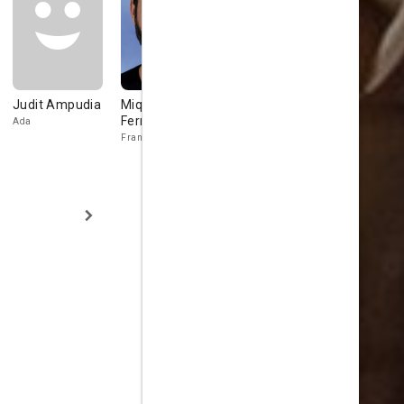
Judit Ampudia
Miquel
Paco
Marta Mila
Fernández
Manzanedo
Ada
Katia
Fran
Vicent