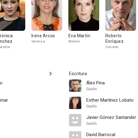
rónica
Irene Arcos
Eva Martín
Roberto
nchez
Enríquez
Verónica
Montse
jandra
Conrado
Escritura
do
Álex Pina
Guión
enar
Esther Martínez Lobato
Guión
o
Javier Gómez Santander
Guión
David Barrocal