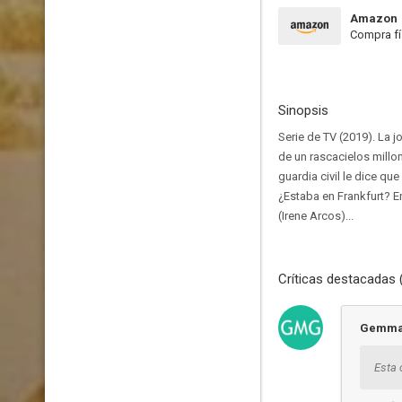
Amazon
Compra fí
Sinopsis
Serie de TV (2019). La 
de un rascacielos millon
guardia civil le dice qu
¿Estaba en Frankfurt? E
(Irene Arcos)...
Críticas destacadas 
Gemm
Esta 