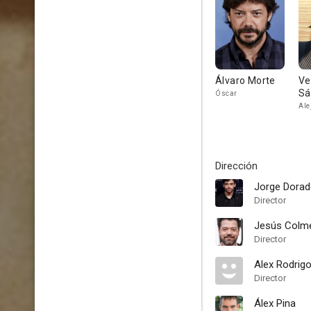
Álvaro Morte
Ve
Sá
Óscar
Ale
Dirección
Jorge Dora
Director
Jesús Colm
Director
Alex Rodrig
Director
Álex Pina