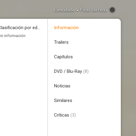
Cancelada • Final cerrado
Clasificación por edades
Información
in información
Trailers
Capítulos
DVD / Blu-Ray
(8)
Noticias
Similares
Críticas
(3)