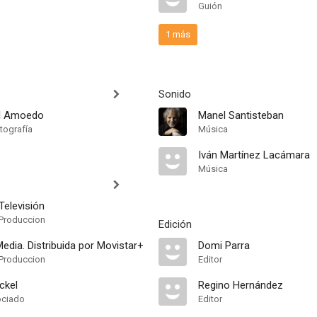
Guión
1 más
Sonido
el Amoedo
Manel Santisteban
tografía
Música
Iván Martínez Lacámara
Música
Televisión
Produccion
Edición
dia. Distribuida por Movistar+
Domi Parra
Produccion
Editor
ckel
Regino Hernández
ociado
Editor