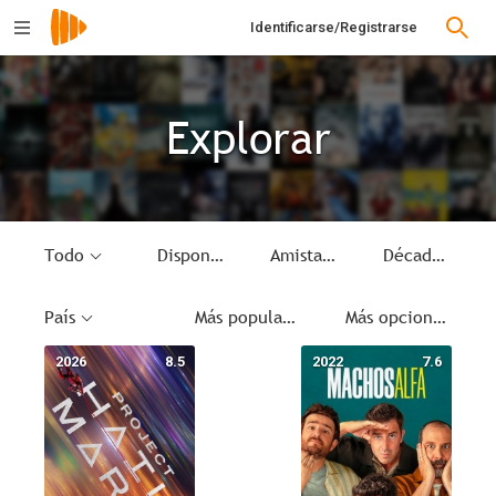
Identificarse/Registrarse
Explorar
Todo
Disponible
Amistad
Década
País
Más populares
Más opciones
2026
8.5
2022
7.6