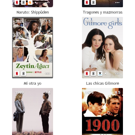
Naruto: Shippûden
Tragones y mazmorras
2022
7.5
2000
8.9
Mi otra yo
Las chicas Gilmore
1989
7.4
1976
8.5