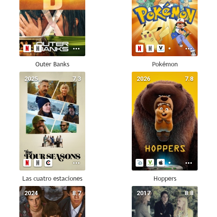
Outer Banks
Pokémon
2025
7.3
2026
7.8
Las cuatro estaciones
Hoppers
2024
8.7
2017
8.8