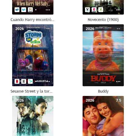
Cuando Harry encontró a Sally
Novecento (1900)
2026
--
2026
--
Sesame Street y la tormenta
Buddy
2026
5.9
2026
7.5