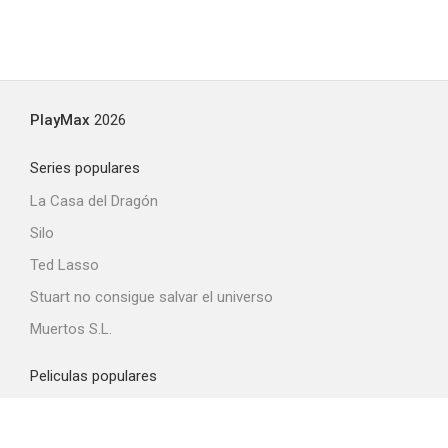
PlayMax
2026
Series populares
La Casa del Dragón
Silo
Ted Lasso
Stuart no consigue salvar el universo
Muertos S.L.
Peliculas populares
Spider-Man: Brand New Day
La odisea