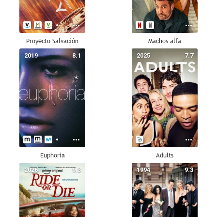
Proyecto Salvación
Machos alfa
2019
8.1
2025
7.7
Euphoria
Adults
2026
9.3
1994
9.3