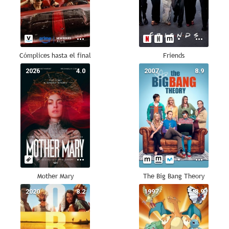
Cómplices hasta el final
Friends
2026
4.0
2007
8.9
Mother Mary
The Big Bang Theory
2020
8.2
1997
8.9