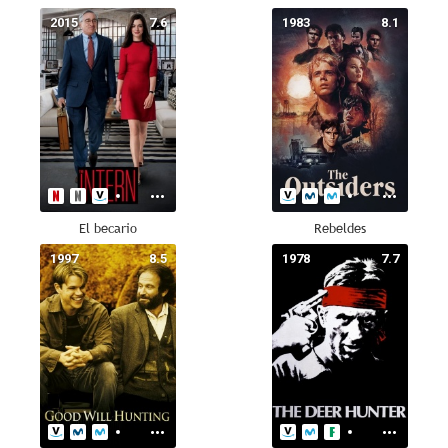
2015
7.6
1983
8.1
El becario
Rebeldes
1997
8.5
1978
7.7