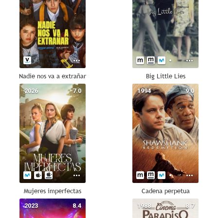
Nadie nos va a extrañar
Big Little Lies
2026
7.0
1994
9.0
Mujeres imperfectas
Cadena perpetua
2023
8.4
1988
8.7