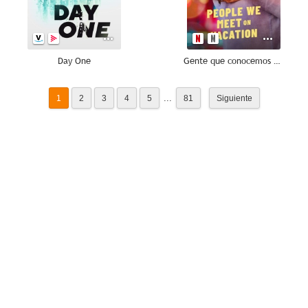
Day One
Gente que conocemos en vacaciones
...
1
2
3
4
5
81
Siguiente