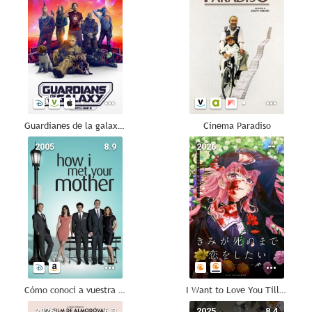
Guardianes de la galaxia Vol. 3
Cinema Paradiso
2005
8.9
2026
--
Cómo conocí a vuestra madre
I Want to Love You Till Your Dying Day
2026
6.3
2025
8.4