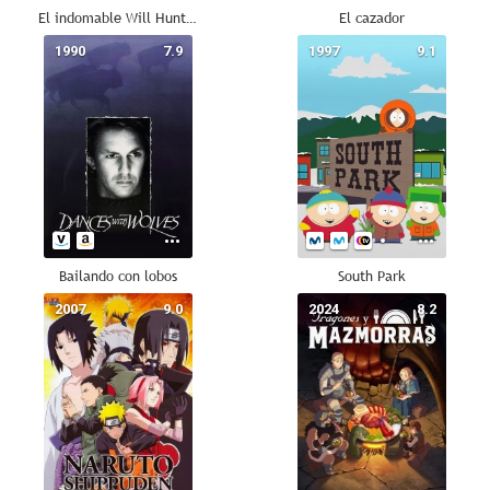
El indomable Will Hunting
El cazador
1990
7.9
1997
9.1
Bailando con lobos
South Park
2007
9.0
2024
8.2