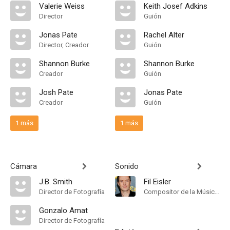
Valerie Weiss
Keith Josef Adkins
Director
Guión
Jonas Pate
Rachel Alter
Director, Creador
Guión
Shannon Burke
Shannon Burke
Creador
Guión
Josh Pate
Jonas Pate
Creador
Guión
1 más
1 más
Cámara
Sonido
J.B. Smith
Fil Eisler
Director de Fotografía
Compositor de la Música Original
Gonzalo Amat
Director de Fotografía