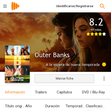
Identificarse/Registrarse
8.2
97 votos
Outer Banks
A la espera de nueva temporada
Marcar ficha
Información
Trailers
Capítulos
DVD / Blu-Ray
Título original
Año
Duración
Temporadas
Clasificación por edades