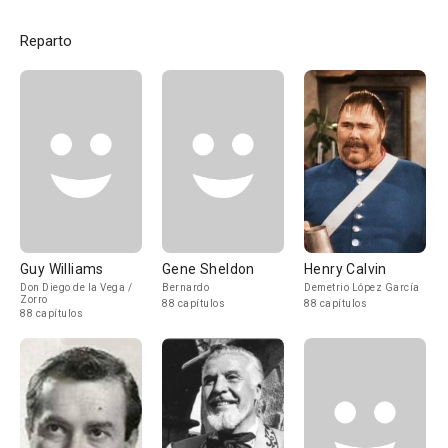
Reparto
Guy Williams
Gene Sheldon
Henry Calvin
Don Diego de la Vega /
Bernardo
Demetrio López García
Zorro
88 capítulos
88 capítulos
88 capítulos