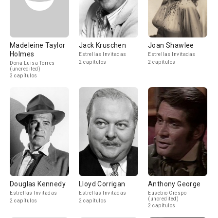
Madeleine Taylor
Jack Kruschen
Joan Shawlee
Holmes
Estrellas Invitadas
Estrellas Invitadas
2 capítulos
2 capítulos
Dona Luisa Torres
(uncredited)
3 capítulos
Douglas Kennedy
Lloyd Corrigan
Anthony George
Estrellas Invitadas
Estrellas Invitadas
Eusebio Crespo
(uncredited)
2 capítulos
2 capítulos
2 capítulos