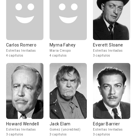
Carlos Romero
Myrna Fahey
Everett Sloane
Estrellas Invitadas
Maria Crespo
Estrellas Invitadas
4 capítulos
4 capítulos
3 capítulos
Howard Wendell
Jack Elam
Edgar Barrier
Estrellas Invitadas
Gomez (uncredited)
Estrellas Invitadas
3 capítulos
3 capítulos
3 capítulos