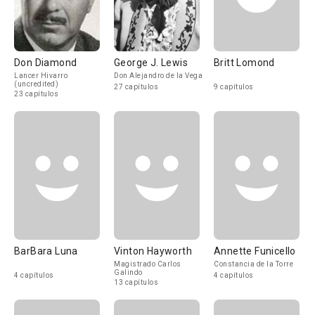
Don Diamond
George J. Lewis
Britt Lomond
Lancer Hivarro
Don Alejandro de la Vega
(uncredited)
27 capítulos
9 capítulos
23 capítulos
BarBara Luna
Vinton Hayworth
Annette Funicello
Magistrado Carlos
Constancia de la Torre
Galindo
4 capítulos
4 capítulos
13 capítulos