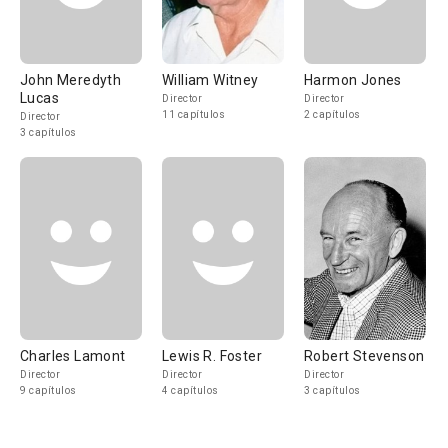
John Meredyth
William Witney
Harmon Jones
Lucas
Director
Director
11 capítulos
2 capítulos
Director
3 capítulos
Charles Lamont
Lewis R. Foster
Robert Stevenson
Director
Director
Director
9 capítulos
4 capítulos
3 capítulos