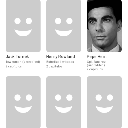
Jack Tornek
Henry Rowland
Pepe Hern
Townsman (uncredited)
Estrellas Invitadas
Cpl. Sanchez
(uncredited)
2 capítulos
2 capítulos
2 capítulos