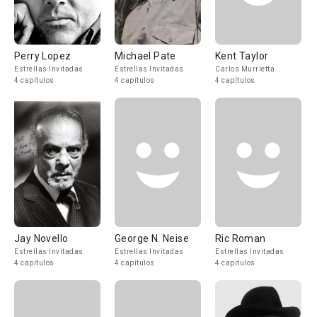
Perry Lopez
Michael Pate
Kent Taylor
Estrellas Invitadas
Estrellas Invitadas
Carlos Murrietta
4 capítulos
4 capítulos
4 capítulos
Jay Novello
George N. Neise
Ric Roman
Estrellas Invitadas
Estrellas Invitadas
Estrellas Invitadas
4 capítulos
4 capítulos
4 capítulos