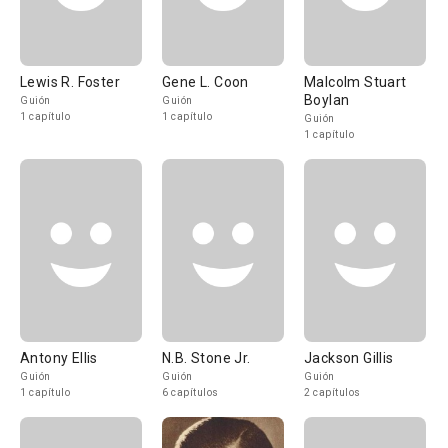
Lewis R. Foster
Gene L. Coon
Malcolm Stuart
Boylan
Guión
Guión
1 capítulo
1 capítulo
Guión
1 capítulo
Antony Ellis
N.B. Stone Jr.
Jackson Gillis
Guión
Guión
Guión
1 capítulo
6 capítulos
2 capítulos