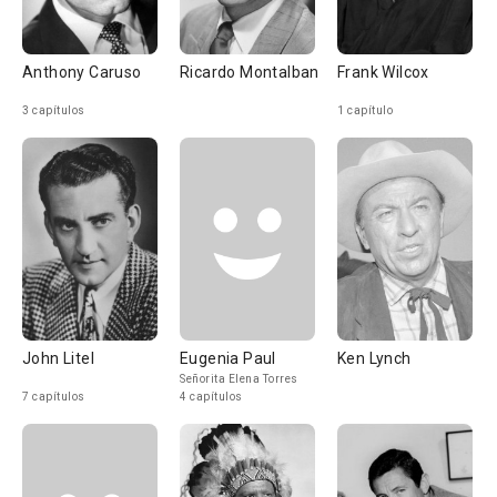
Anthony Caruso
Ricardo Montalban
Frank Wilcox
3 capítulos
1 capítulo
John Litel
Eugenia Paul
Ken Lynch
Señorita Elena Torres
7 capítulos
4 capítulos