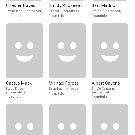
Chester Hayes
Buddy Roosevelt
Bert Madrid
Townsman (uncredited)
Lancer (uncredited)
Indian (uncredited)
1 capítulo
1 capítulo
1 capítulo
Cactus Mack
Michael Forest
Albert Cavens
Stage Driver
Estrellas Invitadas
Ship's Captain
(uncredited)
(uncredited)
1 capítulo
1 capítulo
1 capítulo