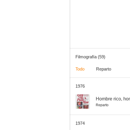
Bonanza
8.0
Filmografía (59)
Todo
Reparto
1976
Una rubia explosiva
7.5
9.8
Hombre rico, ho
Reparto
1974