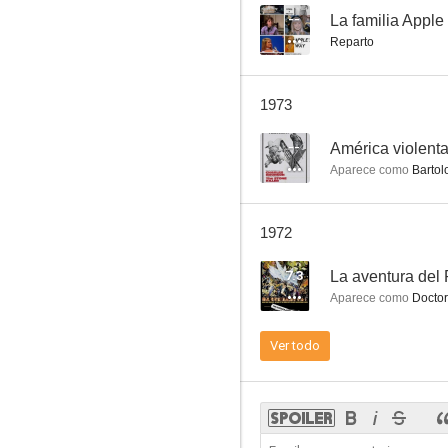
--
La familia Apple
Reparto
Perry Mason
1973
6.2
--
América violent
Aparece como
Bartol
1972
7.3
La aventura del
Aparece como
Doctor
Ladrona por amor
Ver todo
6.0