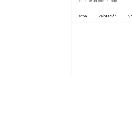
Fecha
Valoración
V
La tela de araña
--
América violenta
--