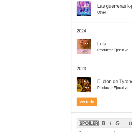
8.3
Las guerreras k
Other
El espía que me plantó
2024
6.8
--
Lola
Productor Ejecutivo
2023
6.0
El clon de Tyron
Productor Ejecutivo
Amanecer rojo
Ver todo
6.7