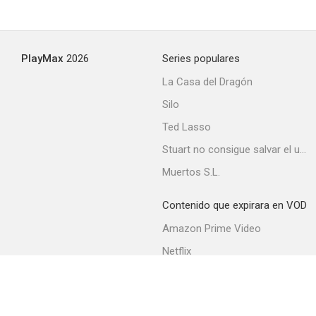
Terra Longe
PlayMax
2026
Series populares
--
La Casa del Dragón
Silo
Ted Lasso
Stuart no consigue salvar el universo
Muertos S.L.
Contenido que expirara en VOD
El tiempo de los intrusos
Amazon Prime Video
--
Netflix
Filmin
Movistar+