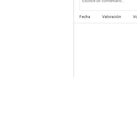
Fecha
Valoración
V
Cincuenta sombras de Grey
6.6
Mi semana con Marilyn
6.2