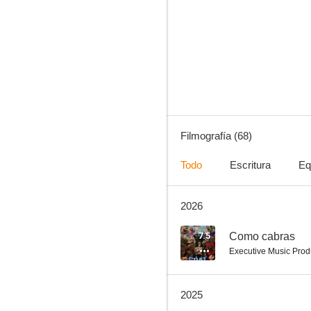
Magnolia
7.1
Filmografía (68)
Todo
Escritura
Eq
2026
Baywatch: Los vigilantes de la playa
7.0
7.5
Como cabras
Executive Music Prod
2025