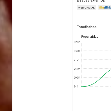
Enlaces externos
Estadísticas
Popularidad
1212
1658
2104
2549
2995
3441