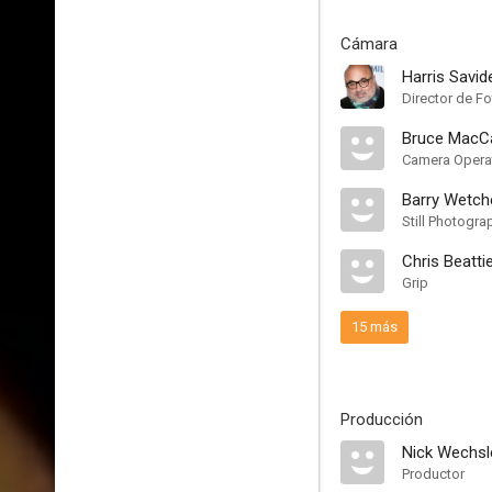
Cámara
Harris Savid
Director de Fo
Bruce MacC
Camera Opera
Barry Wetch
Still Photogra
Chris Beatti
Grip
15 más
Producción
Nick Wechsl
Productor