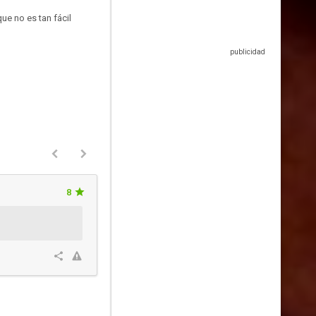
ue no es tan fácil
8