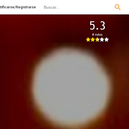
tificarse/Registrarse
5.3
8 votos