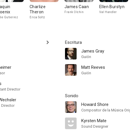
aquin
Charlize
James Caan
Ellen Burstyn
oenix
Theron
Frank Olchin
Val Handler
lie Gutierrez
Erica Soltz
Escritura
James Gray
Guión
heimer
Matt Reeves
sor
Guión
s
ant Director
Sonido
 Wechsler
Howard Shore
t Director
Kyrsten Mate
Sound Designer