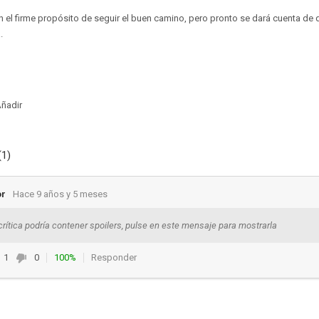
n el firme propósito de seguir el buen camino, pero pronto se dará cuenta de q
.
ñadir
(1)
or
Hace 9 años y 5 meses
crítica podría contener spoilers, pulse en este mensaje para mostrarla
1
0
100%
Responder