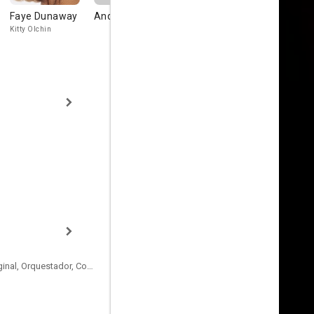
Faye Dunaway
Andrew Davoli
Steve
Andy Davol
Lawrence
Kitty Olchin
Raymond Pric
Arthur Mydanick
Compositor de la Música Original, Orquestador, Conductor