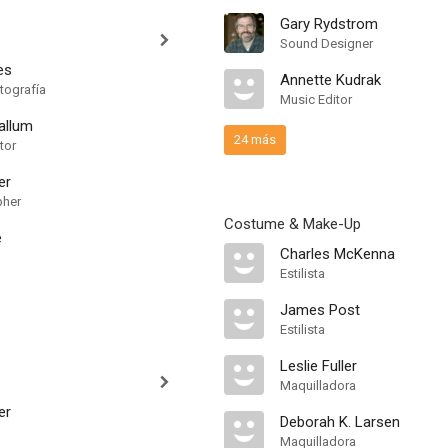
Gary Rydstrom
Sound Designer
es
Annette Kudrak
tografía
Music Editor
allum
24 más
tor
er
pher
Costume & Make-Up
e
Charles McKenna
Estilista
James Post
Estilista
Leslie Fuller
Maquilladora
er
Deborah K. Larsen
Maquilladora