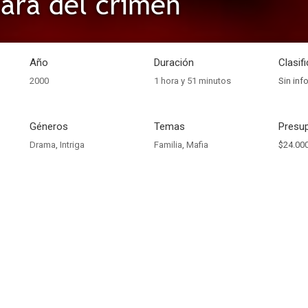
cara del crimen
Año
Duración
Clasif
2000
1 hora y 51 minutos
Sin inf
Géneros
Temas
Presup
Drama
,
Intriga
Familia
,
Mafia
$24.000