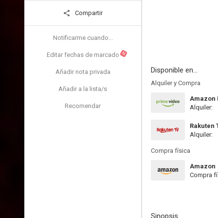
Compartir
Notificarme cuando...
N
Editar fechas de marcado
Disponible en...
Añadir nota privada
Alquiler y Compra
Añadir a la lista/s
Amazon P
Recomendar
Alquiler:
Rakuten 
Alquiler:
Compra física
Amazon
Compra fí
Sinopsis