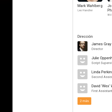
Mark Wahlberg
Jo
Ph
Leo Handler
Wil
Dirección
James Gray
Director
Julie Oppen
Script Supervi
Linda Perkin
Second Assist
David 'Wex'
First Assistan
2 más