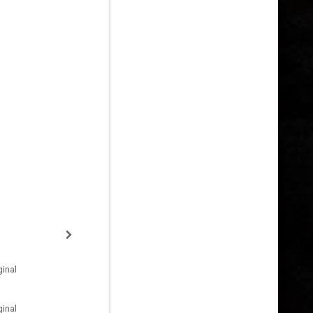
inal
inal