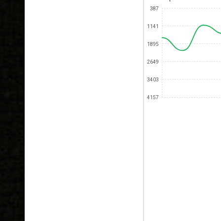
387
1141
1895
2649
3403
4157