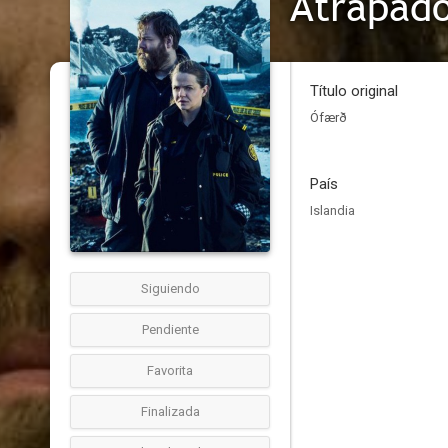
Atrapado
Título original
Ófærð
País
Islandia
Siguiendo
Pendiente
Favorita
Finalizada