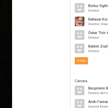
Börkur Sigt
Director
Baltasar Ko
Director, Crea
Óskar Thór 
Director
Baldvin Zop
Director
3 más
Cámara
Bergsteinn 
Director de Fo
Andri Fanna
Second Assis