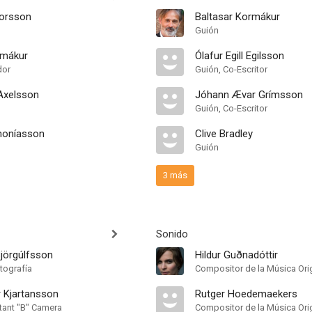
horsson
Baltasar Kormákur
Guión
rmákur
Ólafur Egill Egilsson
dor
Guión, Co-Escritor
Axelsson
Jóhann Ævar Grímsson
Guión, Co-Escritor
honíasson
Clive Bradley
Guión
3 más
Sonido
Björgúlfsson
Hildur Guðnadóttir
tografía
Compositor de la Música Orig
r Kjartansson
Rutger Hoedemaekers
tant "B" Camera
Compositor de la Música Orig