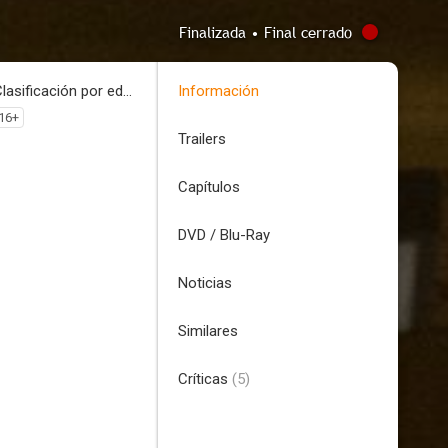
Finalizada • Final cerrado
Clasificación por edades
Información
16+
Trailers
Capítulos
DVD / Blu-Ray
Noticias
Similares
Críticas
(5)