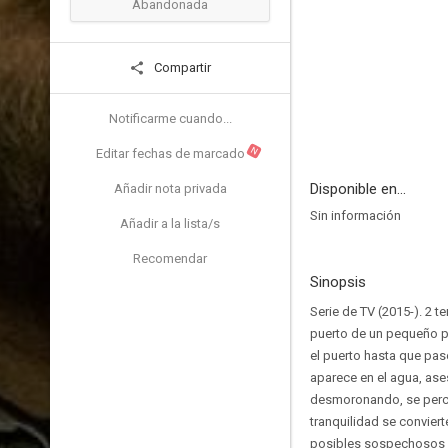
Abandonada
Compartir
Notificarme cuando...
N
Editar fechas de marcado
Disponible en...
Añadir nota privada
Sin información
Añadir a la lista/s
Recomendar
Sinopsis
Serie de TV (2015-). 2 
puerto de un pequeño pu
el puerto hasta que pase
aparece en el agua, ases
desmoronando, se perca
tranquilidad se convier
posibles sospechosos y