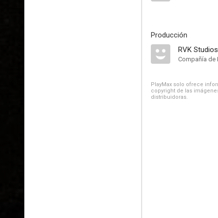
Producción
RVK Studios
Compañía de 
PlayMax solo ofrece inform
copyright de las imágenes
distribuidoras.