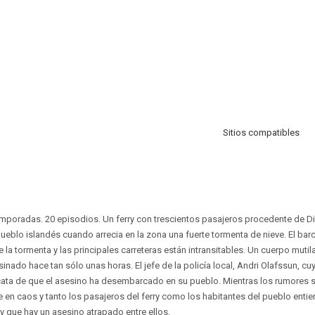
Sitios compatibles
temporadas. 20 episodios. Un ferry con trescientos pasajeros procedente de D
eblo islandés cuando arrecia en la zona una fuerte tormenta de nieve. El b
 la tormenta y las principales carreteras están intransitables. Un cuerpo mutila
inado hace tan sólo unas horas. El jefe de la policía local, Andri Olafssun, cu
ta de que el asesino ha desembarcado en su pueblo. Mientras los rumores s
te en caos y tanto los pasajeros del ferry como los habitantes del pueblo ent
 que hay un asesino atrapado entre ellos.