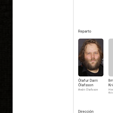
Reparto
Ólafur Darri
Il
Ólafsson
Kr
Andri Ólafsson
Hin
Kri
Dirección