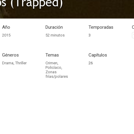
s (Trapped)
Año
Duración
Temporadas
2015
52 minutos
3
Géneros
Temas
Capítulos
Drama
,
Thriller
Crimen
,
26
Policíaco
,
Zonas
frías/polares