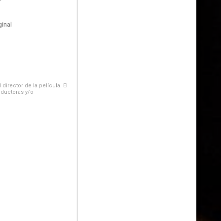
inal
irector de la película. El
oductoras y/o