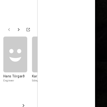
Hans Tórgarð
Kara Ingudóttir
Steinunn Ólína
Jóel
Þorsteinsdóttir
Sæmundss
Engineer
Sóley
Aldís
Þór Snædal