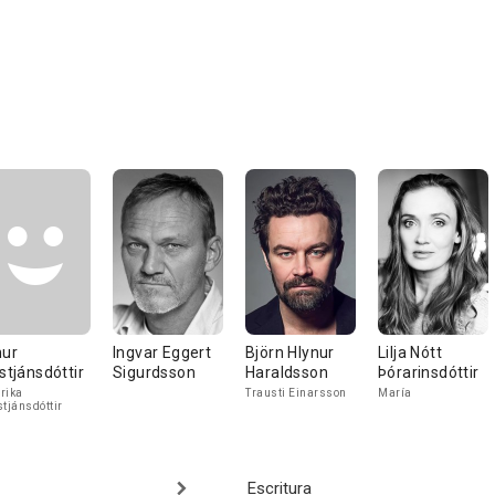
mur
Ingvar Eggert
Björn Hlynur
Lilja Nótt
istjánsdóttir
Sigurdsson
Haraldsson
Þórarinsdóttir
rika
Trausti Einarsson
María
stjánsdóttir
Escritura