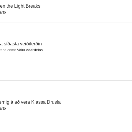
n the Light Breaks
arto
Hvernig á að vera Klassa Drusla
My Funeral
The Last Fishing Trip
--
--
--
ra síðasta veiðiferðin
rece como
Valur Adalsteins
se
La vida en una pecera
XL
rnig á að vera Klassa Drusla
--
--
--
arto