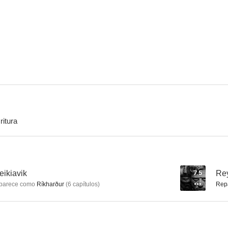
Déjame caer
Tom of Finland
Case
6.5
6.4
ritura
Buenos vecinos
Perdidos en el Ártico
Medidas ex
--
--
eikiavik
7.5
Rey
parece como
Ríkharður
(
6
capítulos
)
Rep