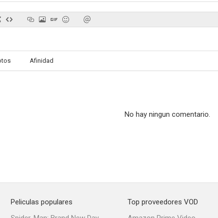
Either Way
Rokland
Órói
otos
Afinidad
No hay ningun comentario.
Peliculas populares
Top proveedores VOD