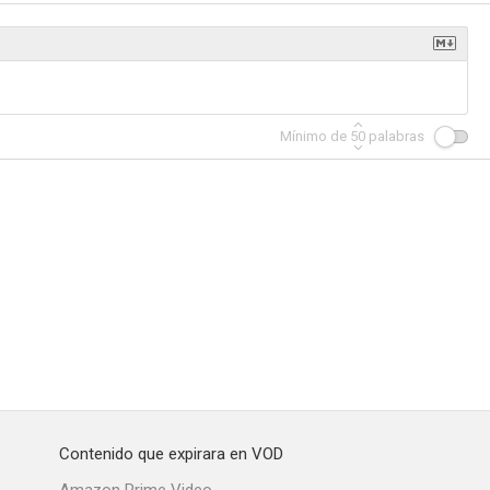
Thicker Than Water
A Man Like Me
Mínimo de
50
palabras
Contenido que expirara en VOD