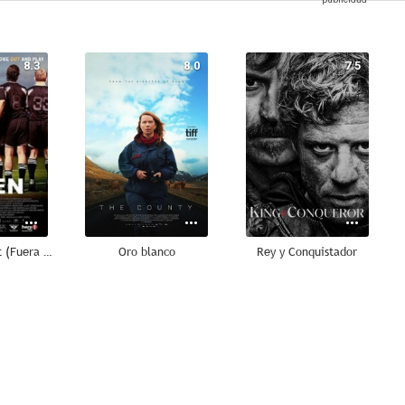
8.3
8.0
7.5
Eleven Men Out (Fuera del vestuario)
Oro blanco
Rey y Conquistador
7.0
7.0
6.9