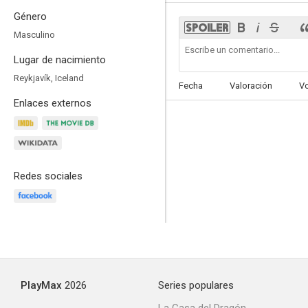
Género
Masculino
Lugar de nacimiento
Volcán
Reykjavík, Iceland
Fecha
Valoración
V
--
Enlaces externos
Redes sociales
The Icelandic Dream
PlayMax
2026
Series populares