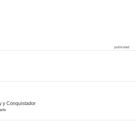
El plan de los vikingos
The Darkness (La oscuridad)
5.8
5.0
--
tremas
Prisioneras
Asesinatos en Reikiavik
--
--
--
 y Conquistador
arto