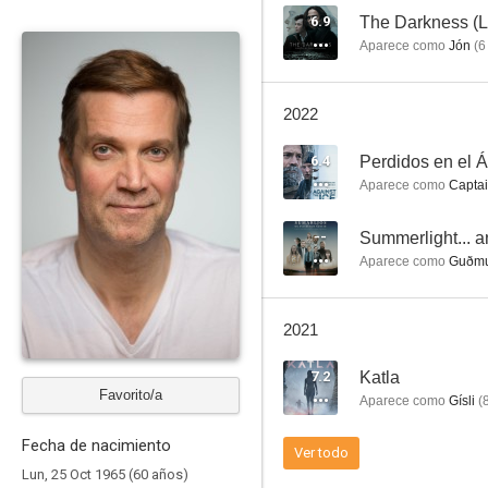
6.9
The Darkness (L
Aparece como
Jón
(
6
When the Light Breaks
2022
--
6.4
Perdidos en el Á
Aparece como
Captai
--
Summerlight... 
Aparece como
Guðmu
2021
Agnes Joy
7.2
Katla
--
Favorito/a
Aparece como
Gísli
(
Fecha de nacimiento
Ver todo
Lun, 25 Oct 1965 (60 años)