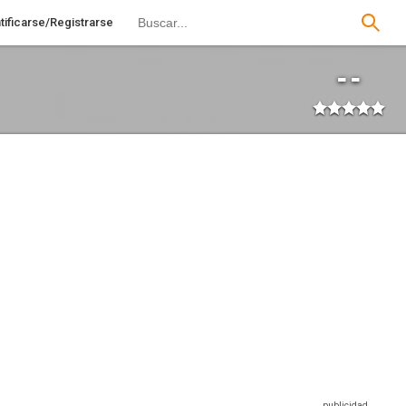
tificarse/Registrarse
--