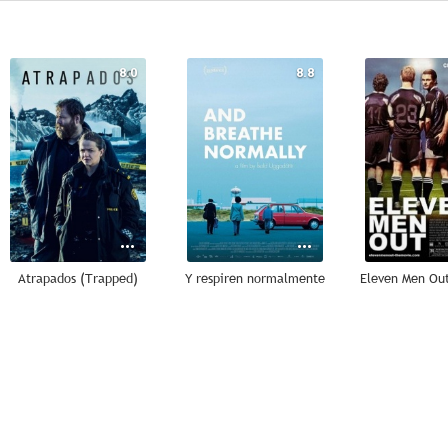
8.0
8.8
Atrapados (Trapped)
Y respiren normalmente
7.0
7.0