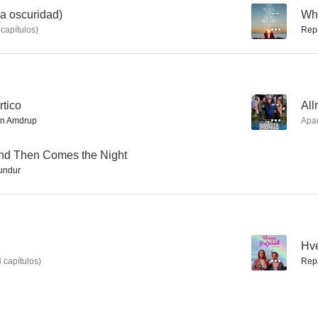
a oscuridad)
--
Whe
capítulos
)
Rep
Allra síðasta veiðiferðin
Summerlight... and Then Comes the Night
--
--
rtico
--
All
n Amdrup
Apa
and Then Comes the Night
ndur
Peceras
Dentro del armario
Rever
--
Hve
--
--
8
capítulos
)
Rep