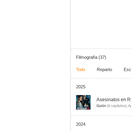
Katla
6.5
Filmografía (37)
Todo
Reparto
Esc
2025
Los asesinatos del Valhalla
--
--
Asesinatos en R
Guión
(
6
capítulos
)
,
A
2024