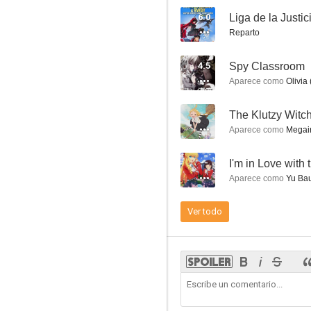
6.0
Reparto
4.5
Spy Classroom
Power of Hope ~Precure Full Bloom~
Aparece como
Olivia 
10
--
Aparece como
Megair
--
I'm in Love with 
Aparece como
Yu Bau
Ver todo
Seitokai Yakuindomo The Movie
9.3