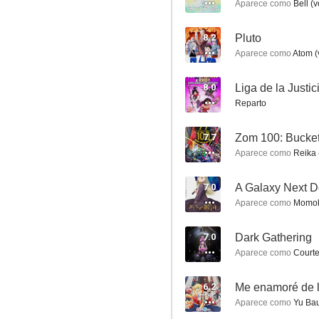
Aparece como
Bell (v
8.2
Pluto
Aparece como
Atom (
Juuni Taisen
8.0
7.2
Reparto
7.7
Zom 100: Bucket 
Aparece como
Reika 
7.0
A Galaxy Next D
Aparece como
Momoka
The Devil is a Part-Timer!
7.0
Dark Gathering
Aparece como
Courtes
10
6.2
Me enamoré de l
Aparece como
Yu Bau