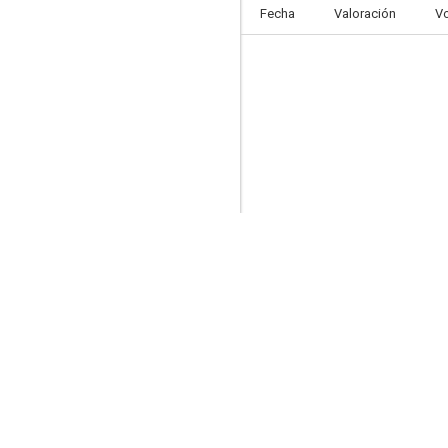
Fecha
Valoración
V
Sentenced to Be a Hero: The Prison Records of Penal Hero Unit 9004
9.0
Slow Loop
8.8