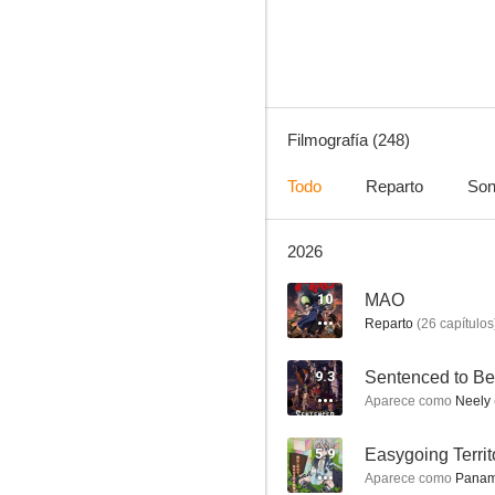
8.5
Filmografía (248)
Todo
Reparto
Son
2026
Mushoku Tensei: Reencarnación desde cero
8.4
10
MAO
Reparto
(
26
capítulos
9.3
Aparece como
Neely 
5.9
Aparece como
Panamer