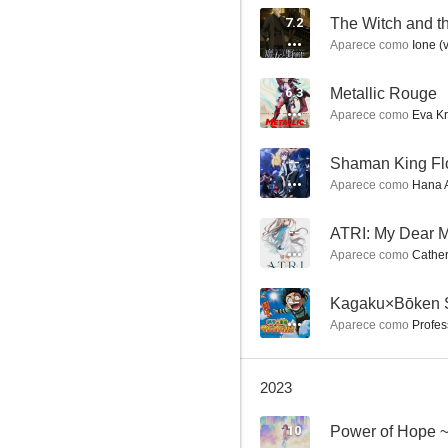
7.2
The Witch and t
Aparece como
Ione (
Strike the Blood
6.3
Metallic Rouge
7.7
Aparece como
Eva Kri
--
Shaman King Fl
Aparece como
Hana A
--
ATRI: My Dear 
Aparece como
Cather
--
Kagaku×Bōken S
Trinity Seven
Aparece como
Profes
7.5
2023
10