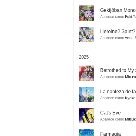
Violet Evergarden
--
8.3
Aparece como
Fuki To
--
Aparece como
Anna-Ma
2025
9.5
Betrothed to My 
Aparece como
Mio (v
Chivalry of a Failed Knight
8.1
8.7
La nobleza de la
Aparece como
Kyoko 
8.5
Cat's Eye
Aparece como
Mitsuko
--
Farmagia