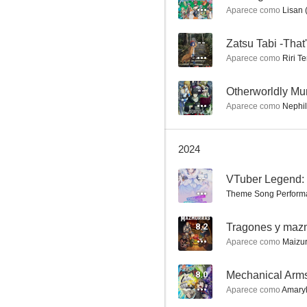
Aparece como
Lisan 
Dragon Ball Daima
--
Zatsu Tabi -That
7.9
Aparece como
Riri Te
--
Aparece como
Nephil
2024
--
Hyouka
Theme Song Perform
7.8
8.2
Tragones y maz
Aparece como
Maizur
8.0
Mechanical Arm
Aparece como
Amaryll